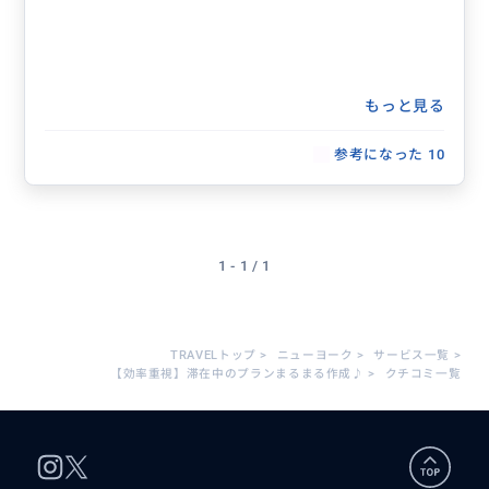
もっと見る
参考になった
10
1 - 1 / 1
TRAVELトップ
>
ニューヨーク
>
サービス一覧
>
【効率重視】滞在中のプランまるまる作成♪
>
クチコミ一覧