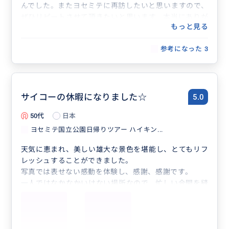
んでした。またヨセミテに再訪したいと思いますので、
ぜひリピートさせて頂きたいと思います。本当にありが
もっと見る
とうございました。
参考になった
3
サイコーの休暇になりました☆
5.0
50代
日本
ヨセミテ国立公園日帰りツアー ハイキン...
天気に恵まれ、美しい雄大な景色を堪能し、とてもリフ
レッシュすることができました。
写真では表せない感動を体験し、感謝、感謝です。
一人ではなかなかいけない場所なので、忙しい合間を縫
って来られた方にプライベートツアーはおすすめだとお
もいますし、価値あります。
いろいろお話しできて、刺激を受け、楽しかったです！
ありがとうございました｡･ﾟ(´□｀)ﾟ･｡