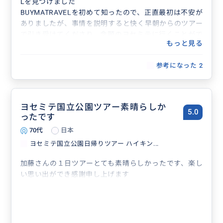
Lを見つけました
BUYMATRAVELを初めて知ったので、正直最初は不安が
ありましたが、事情を説明すると快く早朝からのツアー
で引き受けてくださり、念願のヨセミテに行くことがで
もっと見る
きました！
ガイドさんたちも、とても詳しくヨセミテの魅了をたっ
参考になった
2
ぷりと伝えてくれて、写真もたくさんとってくださり至
れり尽くせりで、お天気にも恵まれて最高に素敵な思い
出となりました
本当にありがとうございました！！
ヨセミテ国立公園ツアー素晴らしか
5.0
ったです
70代
日本
ヨセミテ国立公園日帰りツアー ハイキン...
加藤さんの１日ツアーとても素晴らしかったです、楽し
い思い出ができ感謝申し上げます