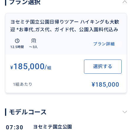
プラン選択
ヨセミテ国立公園日帰りツアー ハイキングも大歓
迎 *お車代,ガス代、ガイド代、公園入園料代込み
プラン詳細
12.5時間
〜3人
185,000
/
選択する
¥
組
¥185,000
1組あたり
氷河の侵食により岩岩が削られ、とても美しい岩の芸
モデルコース
術、谷間が広がるヨセミテ国立公園。
ネイティブアメリカンはそこを昔、神々の住む庭 と
07:30
ヨセミテ国立公園
呼んでいました。日本には無い雄大さ、大きさ、エネ