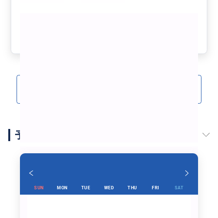
また次回機会ありましたらぜひ、お願いしたいです。
もっと見る
参考になった
1
クチコミをもっと見る(8)
予約スケジュール
SUN
MON
TUE
WED
THU
FRI
SAT