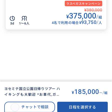
ラスベガスキャンペーン
¥380,000
375,000
¥
/
組
93,750
/
¥
4名で利用の場合
人
3d
1〜6人
ヨセミテ国立公園日帰りツアー ハ
185,000
¥
~/
組
イキングも大歓迎 *お車代,ガス
BUYMA TRAVEL
>
サンフランシスコオプショナルツアー
>
代、ガイド代、公園入園料代込み
ヨセミテ国立公園日帰りツアー ハイキングも大歓迎 *お車代,ガス代、ガイド
チャットで相談
日程を選択する
代、公園入園料代込み