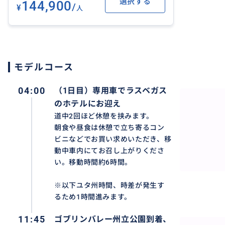
ユタ州モアブ：River Canyon Lodgeまたは同等クラス
選択する
144,900
/
¥
人
基本プライベートガイドも同ホテルに宿泊させていただき
手配出来ない場合には、周辺の別ホテルに宿泊させて頂く
ださい。
モデルコース
送迎については、ラスベガス市内であればご友人宅やAirb
ください。
04:00
（1日目）専用車でラスベガス
のホテルにお迎え
食事は一切含まれておりませんので各自でお願いいたしま
道中2回ほど休憩を挟みます。
ストランはプライベートガイドがご案内いたします。
朝食や昼食は休憩で立ち寄るコン
ビニなどでお買い求めいただき、移
完全プライベートツアーとなっておりますので、お客様の
動中車内にてお召し上がりくださ
い。移動時間約6時間。
変にご対応させていただきます。
※以下ユタ州時間、時差が発生す
るため1時間進みます。
11:45
ゴブリンバレー州立公園到着、