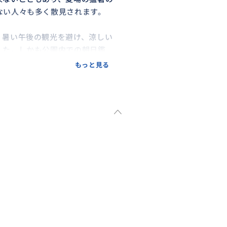
ない人々も多く散見されます。
く暑い午後の観光を避け、涼しい
した。しかも公園内での朝日鑑
できる贅沢なツアーへと仕上がっ
もっと見る
ント州立公園、道中には小鬼の
にも立ち寄ります。