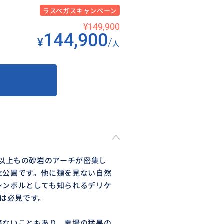
ラスベガスキャンペーン
¥149,900
144,900
¥
/
人
個以上もの砂岩のアーチが密集し
立公園です。他に類を見ない自然
シンボルとしても知られるデリケ
チは必見です。
来ないこともあり、夏場の猛暑の