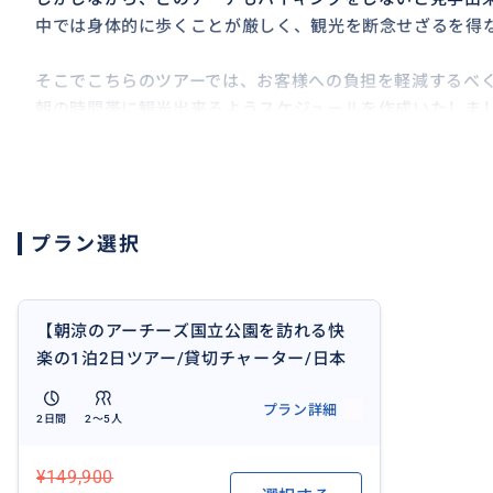
中では身体的に歩くことが厳しく、観光を断念せざるを得
そこでこちらのツアーでは、お客様への負担を軽減するべ
朝の時間帯に観光出来るようスケジュールを作成いたしま
賞をも組み入れた、正にアーチーズ国立公園を100%満喫
ています。
また、隣のキャニオンランズ国立公園やデッドホースポイ
形をした無数の奇形岩が見られるゴブリンバレー州立公園
プラン選択
《観光スポット》
※ アーチーズ国立公園（朝日鑑賞）
※ キャニオンランズ国立公園
【朝涼のアーチーズ国立公園を訪れる快
※ デッドホースポイント州立公園
楽の1泊2日ツアー/貸切チャーター/日本
※ ゴブリンバレー州立公園
語ガイド】アーチーズ国立公園(朝日鑑賞
プラン詳細
★各地入場料込み
付き)、キャニオンランズ国立公園、デッ
2日間
2〜5人
ドホースポイント州立公園、ゴブリンバ
《宿泊先》
レー州立公園
¥149,900