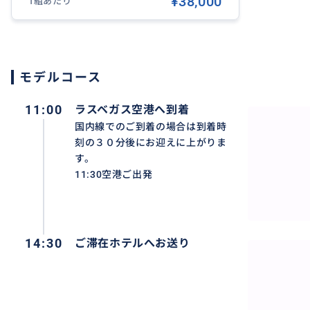
¥38,000
〇早朝・夜間
1組あたり
ラスベガス空港への航空機の到着く予定時刻が08:00~19
す。それ以外のお時間の場合は早朝・夜間割り増し料金800
着後ドルの現金にてお支払いをお願いします。
モデルコース
飛行機の遅延等により19:00以降の動きがございます場合
ことをご了承下さい。
11:00
ラスベガス空港へ到着
国内線でのご到着の場合は到着時
刻の３０分後にお迎えに上がりま
す。
11:30空港ご出発
14:30
ご滞在ホテルへお送り