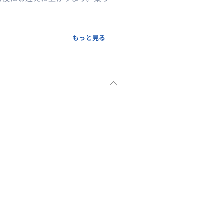
間３０分後にお迎えに上がりま
もっと見る
。
申込み時にお迎えポイントの詳
ご案内します。
ご自由にご設定。
い場合にのみお引き受け可能でご