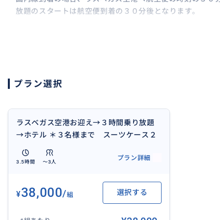
放題のスタートは航空便到着の３０分後となります。
国際線到着の場合はラスベガス空港へ航空便の時刻の1時
す。乗り放題のスタートは航空便到着の３時間となります
〇お迎えポイント〇
プラン選択
空港会社・到着便によりターミナルが異なりますので、お
細をご案内申し上げます。
〇乗り放題〇
ラスベガス空港お迎え→３時間乗り放題
ご出発後、ホテルへ到着する３時間後まで、ご希望か所を
→ホテル ＊３名様まで スーツケース２
観光、アウトレット、スーパーマーケットでのお買い物、
個まで （インスタ映えスポット巡りやお
プラン詳細
買い物は効率よく済ませちゃおう！）
3.5時間
〜3人
〇延長〇
お時間延長は運転手と車両のその後の予定が詰まっていな
38,000
/
選択する
¥
ざいます。１時間当たり$60+15%のチップとなります。
組