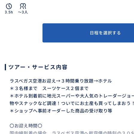
3.5h
〜3人
日程を選択する
ツアー・サービス内容
ラスベガス空港お迎え→３時間乗り放題→ホテル
＊３名様まで スーツケース２個まで
＊ホテル到着前に地元スーパーや大人気のトレーダージョ
物やスナックなど調達！ついでにお土産も買ってしまおう
＊ショップへ事前オーダーした商品の受け取り等
〇お迎え時間〇
国内線到着の場合、ラスベガス空港へ航空便の時刻の３０