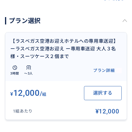
します。
飛行機の遅延等により18:00以降のお迎えになる場合も
プラン選択
夜間割り増し料金が掛かりますことをご了承下さい。
【ラスベガス空港お迎えホテルへの専用車送迎】
ーラスベガス空港お迎え ー専用車送迎 大人３名
おすすめ
様・スーツケース２個まで
プラン詳細
3時間
〜3人
12,000
/
選択する
¥
組
¥12,000
1組あたり