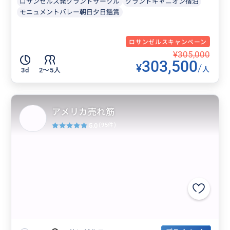
ロサンゼルス発グランドサークル
グランドキャニオン宿泊
モニュメントバレー朝日夕日鑑賞
ロサンゼルスキャンペーン
¥305,000
303,500
¥
/
人
3d
2〜5人
アメリカ売れ筋
5.0
(95件)