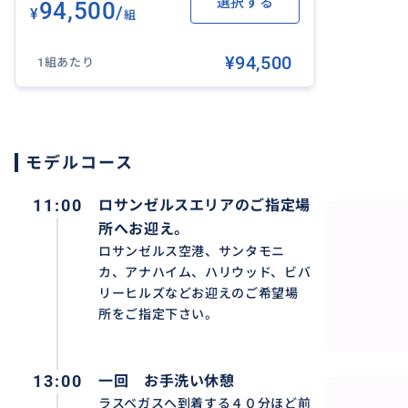
にパックしなければなりません。
選択する
94,500
/
¥
組
専用車での移動は渋滞がなければ、ご出発後４時間少々で
できますし、服装もラフなスタイルでリラックスしてご乗
¥94,500
1組あたり
〇お立ち寄り〇
追加料金が発生いたしますが、ご希望により途中アウトレ
モデルコース
予期せぬ渋滞等に遭遇する場合もございますので、当日航
11:00
ロサンゼルスエリアのご指定場
れ等発生いたします場合がございますことをご了承の上お
所へお迎え。
▼ラスベガス→ロサンゼルスの片道送迎はこちら
ロサンゼルス空港、サンタモニ
カ、アナハイム、ハリウッド、ビバ
https://travel.buyma.com/service/a040117/ic0102012
リーヒルズなどお迎えのご希望場
所をご指定下さい。
13:00
一回 お手洗い休憩
おすすめ
ラスベガスへ到着する４０分ほど前