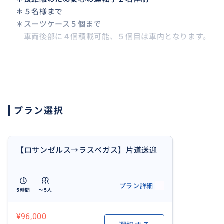
＊５名様まで
＊スーツケース５個まで
車両後部に４個積載可能、５個目は車内となります。
〇お迎え〇
ご滞在ホテルまたは市内ご指定の場所までお迎えに上がり
〇お時間〇
プラン選択
ロサンゼルスご出発のお時間
午前11:00～午後2:00までのご希望時間をお知らせくだ
夜間お迎えをご希望の場合は夜間走行及び深夜走行の追加
当日のお時間変更はお引き受けできない場合もございます
【ロサンゼルス→ラスベガス】片道送迎
の対象となりますのでご了承下さい。30分単位30+15%チ
プラン詳細
5時間
〜5人
〇ココが売り！〇
飛行機での移動の場合は出発の2.5時間前にチェックイン
¥96,000