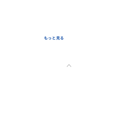
もっと見る
ます。
さい。道中、１回お手洗い休憩。
料金が発生いたします。
。お時間を遅らせる場合は延長
ップ
しなければならず、お荷物も厳重