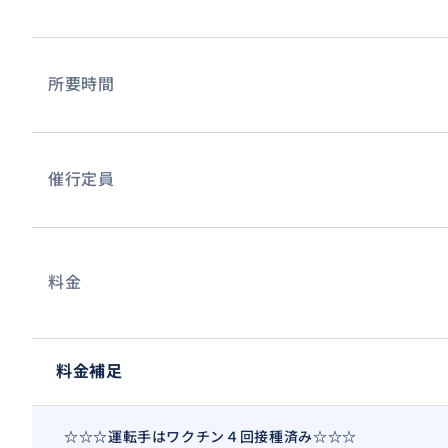
ロサンゼルス空港へもお迎えに上がります！
所要時間
催行定員
料金
料金補足
☆☆☆運転手はワクチン４回接種済み☆☆☆