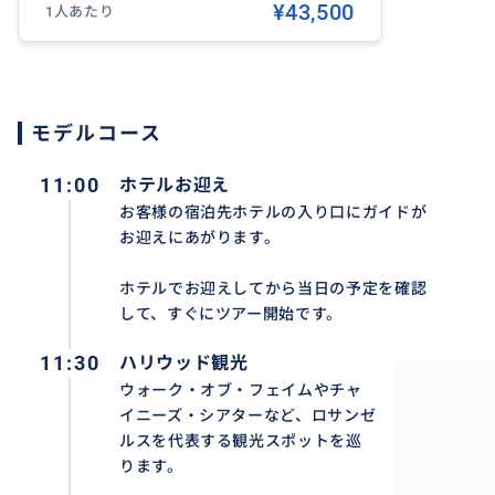
¥43,500
1人あたり
・サンタモニカ・ピア
・ベニスビーチ
・マリブビーチ
💎 ビバリーヒルズエリア（高級住宅街＆ブランド街）
モデルコース
・ロデオドライブ
11:00
ホテルお迎え
・ビバリーヒルズホテル
・ロサンゼルス・カウンティ美術館：LACMA
お客様の宿泊先ホテルの入り口にガイドが
お迎えにあがります。
・ファーマーズマーケット
・ザ・グローブ
ホテルでお迎えしてから当日の予定を確認
して、すぐにツアー開始です。
⭐️ ハリウッドエリア（エンタメとアートの中心）
・メルローズアベニュー
11:30
ハリウッド観光
・ハリウッドサインが見えるレイクハリウッドパーク
ウォーク・オブ・フェイムやチャ
・ウォーク・オブ・フェイム
イニーズ・シアターなど、ロサンゼ
・チャイニーズ・シアター
ルスを代表する観光スポットを巡
ります。
🛍 ショッピング＆フード