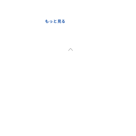
もっと見る
可能
アナハイム間など、ホテルを移
でお送りできます。
お食事、ショッピングに有効活
たい場所の優先順位を事前にお