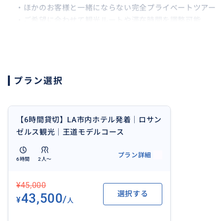
・ほかのお客様と一緒にならない完全プライベートツアー
・ご希望に合わせて観光ルートや滞在時間を調整可能
・ホテルまでの往復送迎付き
・日本語で現地情報や旅行中の注意点を相談できる
・お子様連れや初めてのロサンゼルス旅行にもおすすめ
・ご希望に応じて、お食事やショッピングへの立ち寄りも
プラン選択
ホテル間の移動を兼ねた観光にも対応可能です。LA市内と
動する日にお荷物を車に載せたまま観光し、次のホテルま
【6時間貸切】LA市内ホテル発着｜ロサン
チェックアウト後からチェックインまでの時間を、観光や
ゼルス観光｜王道モデルコース
用できます。
プラン詳細
6時間
2人〜
限られた時間の中でできるだけご希望に沿えるよう、訪れ
知らせください。
¥45,000
選択する
43,500
/
¥
人
【行き先の参考に！エリア別おすすめ観光スポット】
🌊 海沿いエリア（ビーチ＆おしゃれタウン）