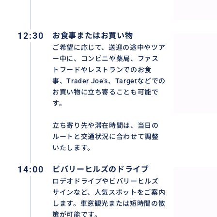
・Trader Joe's
・Whole Foods
・Target
12:30
お食事またはお買い物
・IN-N-OUT バーガー
ご希望に応じて、送迎の途中やツア
・PINK'S ホットドッグ
ー中に、コンビニや薬局、ファス
・RANDY's ドーナツ
トフードやレストランでのお食
事、Trader Joe’s、Targetなどでの
お買い物に立ち寄ることも可能で
🎡 その他の人気スポット
す。
・リトルトーキョー
・ザ・ブロード：THE BROAD
立ち寄り先や滞在時間は、当日の
・大谷翔平選手の壁画
ルートと交通状況に合わせて調整
・ゲティ美術館
いたします。
・グリフィス天文台
・シタデルアウトレット
14:00
ビバリーヒルズのドライブ
ロデオドライブやビバリーヒルズ
【お問合せ時にお知らせいただきたい情報】
サインなど、人気スポットをご案内
・希望送迎日時
します。車窓観光または短時間の散
策が可能です。
・参加人数