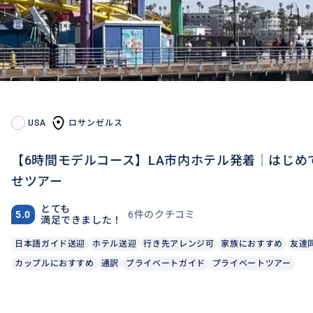
USA
ロサンゼルス
【6時間モデルコース】LA市内ホテル発着｜はじ
せツアー
とても
6件のクチコミ
5.0
満足できました！
日本語ガイド送迎
ホテル送迎
行き先アレンジ可
家族におすすめ
友達
カップルにおすすめ
通訳
プライベートガイド
プライベートツアー