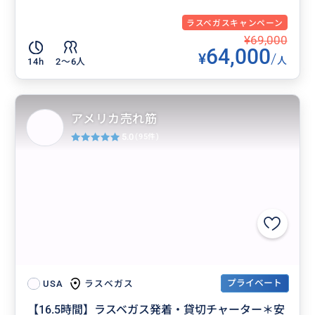
ラスベガスキャンペーン
¥69,000
64,000
¥
/
人
14h
2〜6人
アメリカ売れ筋
5.0
(95件)
プライベート
ラスベガス
USA
【16.5時間】ラスベガス発着・貸切チャーター＊安