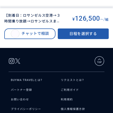
【到着日：ロサンゼルス空港→３
126,500
¥
~/
組
時間乗り放題→ロサンゼルスまた
BUYMA TRAVEL
>
ロサンゼルスオプショナルツアー
>
はアナハイムのホテル ＋ 翌
【到着日：ロサンゼルス空港→３時間乗り放題→ロサンゼルスまたはアナハ
日：ロサンゼルスまたはアナハイ
チャットで相談
日程を選択する
イムのホテル ＋ 翌日：ロサンゼルスまたはアナハイムののホテル発着７
ムののホテル発着７時間乗り放
時間乗り放題】 ２日間で１０時間乗り放題！ ３名様まで
題】 ２日間で１０時間乗り放
題！ ３名様まで
BUYMA TRAVELとは?
リクエストとは?
パートナー登録
ご利用ガイド
お問い合わせ
利用規約
プライバシーポリシー
個人情報保護方針