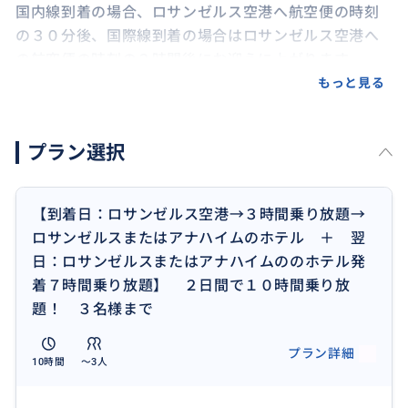
国内線到着の場合、ロサンゼルス空港へ航空便の時刻
の３０分後、国際線到着の場合はロサンゼルス空港へ
の航空便の時刻の２時間後にお迎えに上がります。
もっと見る
〇到着日お迎えポイント〇
空港会社・到着便によりターミナルが異なりますの
プラン選択
で、お申込み時にお迎えポイントの詳細をご案内申し
上げます。
【到着日：ロサンゼルス空港→３時間乗り放題→
〇翌日お迎え時間〇
ロサンゼルスまたはアナハイムのホテル ＋ 翌
ご希望時間をお知らせください。
日：ロサンゼルスまたはアナハイムののホテル発
着７時間乗り放題】 ２日間で１０時間乗り放
〇翌日お迎えポイント〇
題！ ３名様まで
ご滞在ホテル正面玄関
プラン詳細
10時間
〜3人
〇乗り放題〇
ロサンゼルス空港ご出発後、ホテルへの移動時間をも