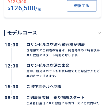
¥128,000
含め３時間乗り放題、そして翌日はホテル発着７時間
選択する
126,500
乗り放題！
/
¥
組
ご希望か所をお時間内可能な限りご案内いたします。
〇ご注意〇
モデルコース
ロサンゼルス空港への到着時刻から起算してお迎え時
刻が確定いたします。通常時期では国内線で３０分
後、国際線で２時間後が空港からの出発時刻となりま
10:30
ロサンゼルス空港へ飛行機が到着
すが、お荷物お受け取り、入国審査・税関検査等でお
国際線でのご到着の場合は、到着時刻の２時間後が
乗り放題のスタート時間となります。
時間がかかりお迎え時刻にご出発頂けない場合でも指
定の出発時間からの７時間チャーターとなりますので
12:30
ロサンゼルス空港ご出発
ご了承下さい。
途中、観光スポットもお買い物でもご希望か所をご
案内させて頂きます。
〇チャーター時間〇
15:30
ご滞在ホテルへ到着
早朝及び夕刻から夜間の到着の場合、朝07:00以前夜2
0:00以降の走行の場合は早朝・夜間割り増しが$60+1
08:00
ご到着日翌日 乗り放題スタート
5%チップが加算となり、ご乗車時に現金でのお支払い
ご到着日翌日に乗り放題７時間コースにご案内いた