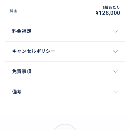
1組あたり
料金
¥128,000
お客様だけがご乗車されます専用車でご自由に行きた
いところを回れます！
料金補足
お子様連れでもお自分達のペースで回れるので安心！
観光希望スポットが多くっても大丈夫！
キャンセルポリシー
免責事項
備考