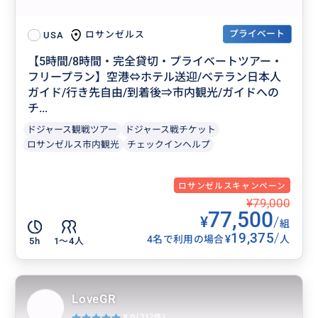
プライベート
ロサンゼルス
USA
【5時間/8時間・完全貸切・プライベートツアー・
フリープラン】空港⇔ホテル送迎/ベテラン日本人
ガイド/行き先自由/到着後⇒市内観光/ガイドへの
チ...
ドジャース観戦ツアー
ドジャース戦チケット
ロサンゼルス市内観光
チェックインヘルプ
ロサンゼルスキャンペーン
¥79,000
77,500
¥
/
組
19,375
/
¥
4名で利用の場合
人
5h
1〜4人
LoveGR
5.0
(312件)