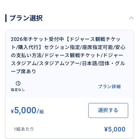
最新情報も共有させていただきます。
●社員旅行・野球チームでの観戦など、団体チケット
プラン選択
の購入も可能。
●MLBサイトなどからは購入できない、プライベート
エリア・セクションの観戦チケットも手配可。
2026年チケット受付中【ドジャース観戦チケッ
ト/購入代行】セクション指定/座席指定可能/安心
☆2026年のチケットもご予約承ります！
の支払い方法/ドジャース観戦チケット/ドジャー
スタジアム/スタジアムツアー/日本語/団体・グル
購入前・購入後のプロセスは全て日本語での対応にな
ープ席あり
りますので、ご安心してご利用ください。
プラン詳細
指定なし
●実際のチケット代金は含まれません
●チケット代金は日程・対戦相手・座席によって変動
しますので予めご了承ください
5,000
/
選択する
¥
組
●チケットは全てデジタル・チケットです
●チケットの受け渡しには専用サイト（アプリ）の登
¥5,000
1組あたり
録が必要になります