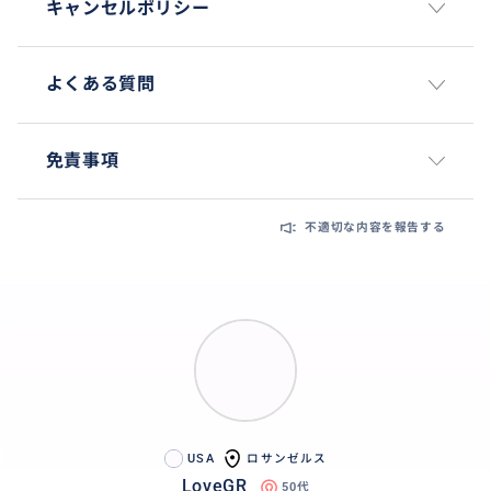
キャンセルポリシー
9月5日（土） Yoshinobu Yamamoto "Starter Series"
Bobblehead
9月6日（日） “The Catch” Bobblehead ft. Andy Pages
よくある質問
and Kiké Hernández
9月22日（火） 2025 World Series Kershaw Ring
免責事項
9月24日（木） Godzilla Minus Zero Night
不適切な内容を報告する
おすすめ
USA
ロサンゼルス
LoveGR
50代