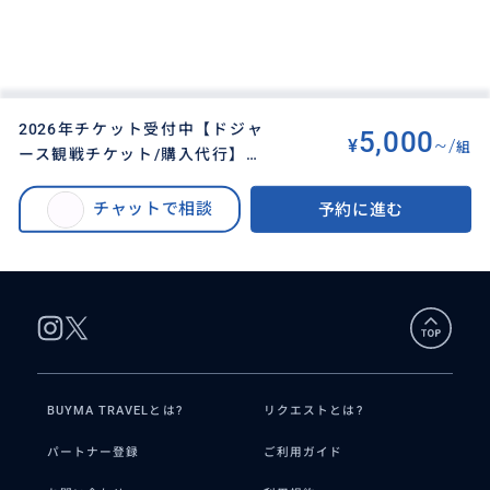
2026年チケット受付中【ドジャ
5,000
¥
~/
組
ース観戦チケット/購入代行】セ
BUYMA TRAVEL
>
ロサンゼルスオプショナルツアー
>
クション指定/座席指定可能/安心
【ドジャース観戦チケット/購入代行】セクション指定/座席指定可能/安心の
の支払い方法/ドジャース観戦チ
チャットで相談
予約に進む
支払い方法/ドジャース観戦チケット/ドジャースタジアム/スタジアムツアー/
ケット/ドジャースタジアム/スタ
プリゲームツアー/日本語/団体・グループ席あり
ジアムツアー/日本語/団体・グル
ープ席あり
BUYMA TRAVELとは?
リクエストとは?
パートナー登録
ご利用ガイド