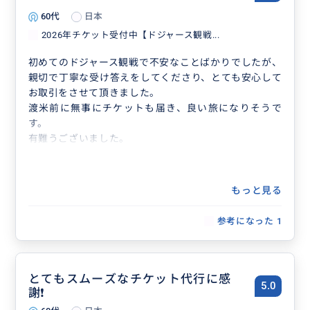
60代
日本
2026年チケット受付中【ドジャース観戦...
初めてのドジャース観戦で不安なことばかりでしたが、
親切で丁寧な受け答えをしてくださり、とても安心して
お取引をさせて頂きました。
渡米前に無事にチケットも届き、良い旅になりそうで
す。
有難うございました。
観戦チケットのみならず、球団が開催する各種イベン
トやツアーなども手配可能です。
思う存分お楽しみください♪
もっと見る
参考になった
1
とてもスムーズなチケット代行に感
5.0
謝❗