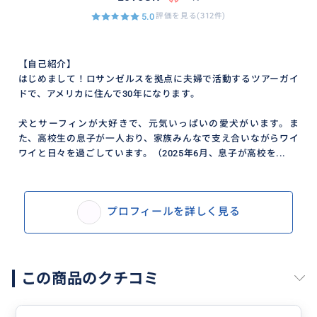
5.0
評価を見る(312件)
【自己紹介】
はじめまして！ロサンゼルスを拠点に夫婦で活動するツアーガイ
ドで、アメリカに住んで30年になります。
犬とサーフィンが大好きで、元気いっぱいの愛犬がいます。ま
た、高校生の息子が一人おり、家族みんなで支え合いながらワイ
お問い合わせの際には
ワイと日々を過ごしています。（2025年6月、息子が高校を...
・ご希望の日にち
・チケット枚数
プロフィールを詳しく見る
・ご希望の席（エリア）
・ご予算
この商品のクチコミ
などをお知らせください