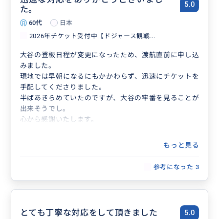
5.0
す！最上階のスタンドからスタートし、選手が通る通
た。
路やプレスエリア、最後はダグアウトからグランドま
60代
日本
で降りて写真撮影もできます♪日本語でのツアーも用
2026年チケット受付中【ドジャース観戦...
意されていますので（曜日指定あり）英語が分からな
大谷の登板日程が変更になったため、渡航直前に申し込
くても安心です。
みました。
現地では早朝になるにもかかわらず、迅速にチケットを
※この写真は私がスタジアムツアーに参加した時に撮
手配してくださりました。
影しました
半ばあきらめていたのですが、大谷の牢番を見ることが
出来そうでし。
心から感謝いたします。
おすすめ
もっと見る
参考になった
3
とても丁寧な対応をして頂きました
5.0