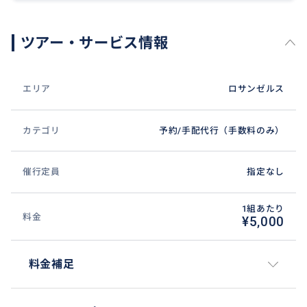
●観戦当日もデジタルチケットのQRコードにて入場し
ますので専用アプリがインストールされているスマー
トフォンが必要になります。
ツアー・サービス情報
【2026年・無料配布プレゼント日程】
エリア
ロサンゼルス
7月28日（火） 2025 World Series Mystery Rings
7月29日（水） Edwin Diaz Bobblehead
7月31日（金） Kyle Tucker Bobblehead
カテゴリ
予約/手配代行（手数料のみ）
8月10日（月） Max Muncy "Game 7 Home Run" Bobbl
ehead
催行定員
指定なし
8月12日（水） Hello Kitty And Friends Night
8月14日（金） Clayton Kershaw Bobblehead
1組あたり
8月15日（土） Reggie Smith "Legends of Dodger Bas
料金
¥5,000
eball" Bobblehead
8月21日（金） Luka Dončić Bobblehead
料金補足
8月22日（土） Shohei Ohtani "Starter Series" Bobble
head
9月2日（水） 2025 World Series Ohtani Ring