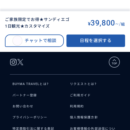
ご家族限定でお得★サンディエゴ
39,800
¥
~/
組
1日観光★カスタマイズ
BUYMA TRAVEL
>
サンディエゴオプショナルツアー
>
ご家族限定でお得★サンディエゴ1日観光★カスタマイズ
チャットで相談
日程を選択する
BUYMA TRAVELとは?
リクエストとは?
パートナー登録
ご利用ガイド
お問い合わせ
利用規約
プライバシーポリシー
個人情報保護方針
特定商取引法に関する表記
お客様情報の外部送信につい