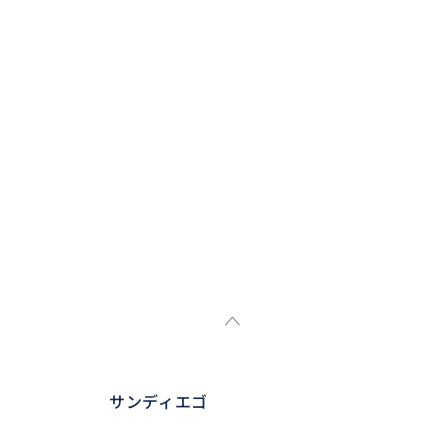
る美味しいレストランの予約
行しておりますのでお気軽にお
サンディエゴ