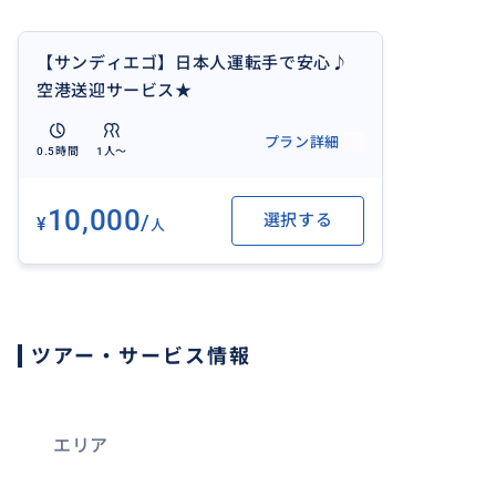
＊サンディエゴ在住13年のパーソナルガイドがおすすめす
や、観光地・コンサート・ライブのチケット予約なども代
【サンディエゴ】日本人運転手で安心♪
問い合わせ下さい。
空港送迎サービス★
プラン詳細
0.5時間
1人〜
10,000
/
選択する
¥
人
ツアー・サービス情報
エリア