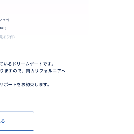
ィエゴ
40代
見る(7件)
ているドリームゲートです。
なりますので、南カリフォルニアへ
サポートをお約束します。
見る