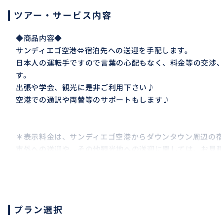
ツアー・サービス内容
◆商品内容◆
サンディエゴ空港⇔宿泊先への送迎を手配します。
日本人の運転手ですので言葉の心配もなく、料金等の交渉
す。
出張や学会、観光に是非ご利用下さい♪
空港での通訳や両替等のサポートもします♪
＊表示料金は、サンディエゴ空港からダウンタウン周辺の
市外への送迎や、その他観光地への送迎に関しては、お見
問い合わせ下さい♪
＊アメリカでは9歳未満のお子様へのチャイルドシートの
ます。お子様がいらっしゃる場合は、ご注文前に必ずご連
プラン選択
（チャイルドシートオプション￥1500）