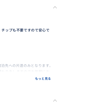
、チップも不要ですので安心で
宿泊先への片道のみとなります。
積もりをしますのでお気軽にお
もっと見る
着用が法律で義務付けられており
絡下さい。