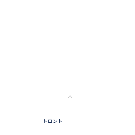
000円と変動しないのでご安心く
重くなるため相談させていただき
トロント