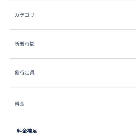
- ストリートアート巡り
- 大人気のカフェでモーニングorランチ
カテゴリ
- トロントのおしゃれな古着屋さん巡り
- 教会やMeetupなど現地コミュニティーへの参加
など、具体的なご要望にもお応えいたします。
所要時間
※事前にメッセージ機能で相談しながら現地の観光プラン
＊サービス例＊
催行定員
ホテルロビー待ち合わせ。→ ケンジントンマーケット → 有
ー →ゆったりとロイヤルオンタリオ美術館鑑賞
最寄駅で待ち合わせ → 大人気のカフェでモーニング → ス
料金
のおしゃれな古着屋さん巡り → 教会やMeetupなど現地
料金補足
事前に教えていただきたいこと