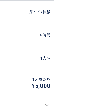
ガイド/体験
8時間
を作成します。
1人〜
名なハンバーガー店 → CNタワ
1人あたり
トリートアート巡り → トロント
¥5,000
コミュニティーへの参加