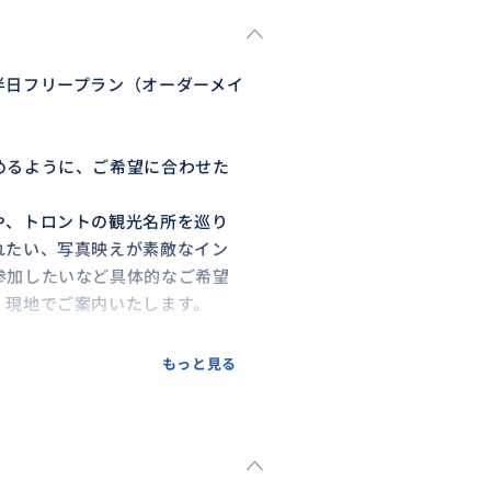
半日フリープラン（オーダーメイ
めるように、ご希望に合わせた
や、トロントの観光名所を巡り
れたい、写真映えが素敵なイン
参加したいなど具体的なご希望
、現地でご案内いたします。
応えします。もともと学生の頃は
もっと見る
す！
なくお知らせください。それに