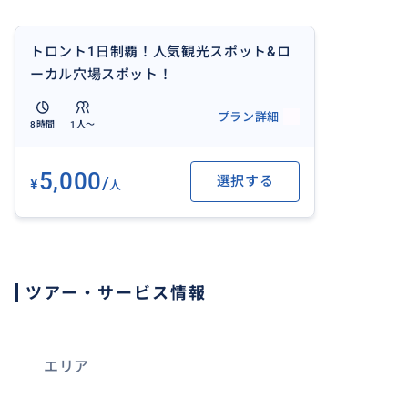
＊提供内容
内容：現地の街をご案内します。
トロント1日制覇！人気観光スポット&ロ
時間：約8時間
ーカル穴場スポット！
人数：１名様〜: 4名様以下のグループの場合は合計料金9
プラン詳細
ださい。5名様以上の場合はアテンドするこちらの責任も
8時間
1人〜
ます。お問合せからご連絡ください。
5,000
/
選択する
¥
以下エリアの主要観光スポット。
人
- CNタワー
- カーサ・ローマ
- ロイヤルオンタリオ美術館
- トロント動物園
ツアー・サービス情報
- ケンジントンマーケット
- イートンセンター
など
エリア
その他、