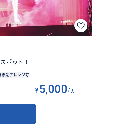
場スポット！
行き先アレンジ可
5,000
¥
/
人