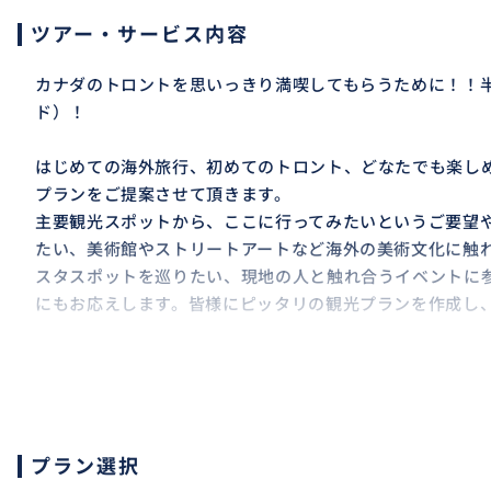
ツアー・サービス内容
カナダのトロントを思いっきり満喫してもらうために！！
ド）！
はじめての海外旅行、初めてのトロント、どなたでも楽し
プランをご提案させて頂きます。
主要観光スポットから、ここに行ってみたいというご要望
たい、美術館やストリートアートなど海外の美術文化に触
スタスポットを巡りたい、現地の人と触れ合うイベントに
にもお応えします。皆様にピッタリの観光プランを作成し
観光はしたいけど、費用は押さえたいというご要望にもお
貧乏海外旅行をしていたので予算を抑えることも大得意で
行きたい場所ややってみたいことがございましたら、遠慮
プラン選択
合わせて当日の行程を計画します。