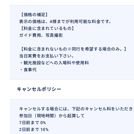
以下お申込みの際に具体的に教えて下さい。
※時間は半日（約8時間）を想定していますが、状況によ
【価格の補足】
くださいませ。
表示の価格は、4様までが利用可能な料金です。
・レストランなどの場合は、ご予算や、ご希望のレストラ
【料金に含まれているもの】
・当日行きたい場所
ガイド費用、写真撮影
・ご宿泊地も教えて頂けますと、スムーズにプランを作成
【料金に含まれないもの※同行を希望する場合のみ。】
＊現地集合場所
当日実費をお支払い下さい。
集合場所：ホテルのロビーや、最寄駅、現地市内。
・観光施設などへの入場料や使用料
・食事代
キャンセルポリシー
キャンセルする場合には、下記のキャンセル料をいただき
参加日（現地時間）から起算して
7日前まで 0%
2日前まで 10%