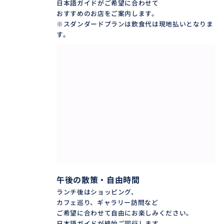
日本語ガイドがご希望に合わせて
おすすめのお店をご案内します。
ブリスベン空港に到着したその日から、
※スダンダードプランは飲食代は現地払いとなりま
す。
専用車で快適に市内へ直行。
フライト遅延にも柔軟に対応します。
スーツケースなどの大きな荷物も
専用車にそのままお積みできます。
観光後は空港またはホテルまでお送りします。
ウォーターフロントのお食事込みプラン
「ALL INCLUSIVE PLAN」も
同じページからお選びいただけます。
午後の散策・自由時間
ランチ後はショッピング、
カフェ巡り、ギャラリー訪問など
ご希望に合わせて自由にお楽しみください。
日本語ガイドが終始ご同行します。