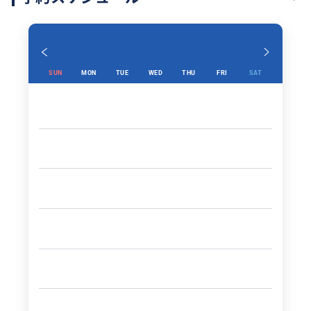
SUN
MON
TUE
WED
THU
FRI
SAT