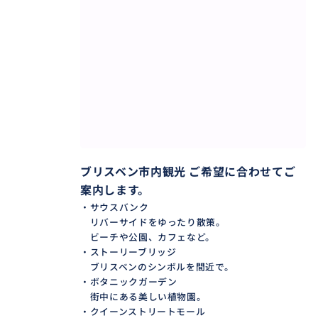
行き先はあなたが決める
────────────────
サウスバンクのリバーサイドを
ゆっくり歩きたい方、
ストーリーブリッジを間近で見たい方、
ギャラリーやマーケットを巡りたい方——
事前のご希望をお聞きしながら、
その日だけのルートを一緒に組み立てます。
ブリスベン市内観光 ご希望に合わせてご
もちろん当日の気分で変更もOKです。
案内します。
・サウスバンク
乗り継ぎの空き時間も、
リバーサイドをゆったり散策。
滞在の1日も、
ビーチや公園、カフェなど。
あなたのペースでブリスベンを楽しめます。
・ストーリーブリッジ
ブリスベンのシンボルを間近で。
・ボタニックガーデン
街中にある美しい植物園。
おすすめ
・クイーンストリートモール