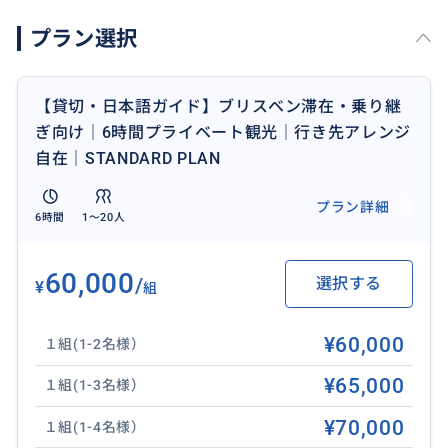
✔ 完全貸切・1組限定のプライベートツアー
プラン選択
✔ 日本語ガイドが空港・ホテルへお迎え・お送り
✔ 行き先はご希望に合わせてアレンジ自在
✔ ランチはお好きなカフェ・レストランへご案内
【貸切・日本語ガイド】ブリスベン滞在・乗り継
✔ スーツケースなど大きな荷物も専用車に積載可
ぎ向け｜6時間プライベート観光｜行き先アレンジ
✔ フライト遅延にも柔軟に対応
自在｜STANDARD PLAN
※ 食事代は各自ご負担となります
プラン詳細
6時間
1〜20人
---
📅 ご注意事項
60,000
/
選択する
¥
組
・ご予約時にフライト情報と
宿泊ホテル名をお知らせください
¥60,000
１組(1-2名様）
・行き先・順番は当日のご希望に合わせて調整します
・フライト遅延の場合もリアルタイムで対応します
¥65,000
１組(1-3名様）
・人数変更やアレンジのご相談も可能です
¥70,000
１組(1-4名様）
・天候により内容を柔軟に調整します