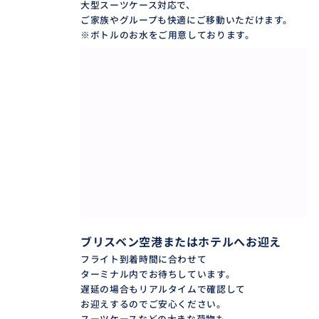
大型スーツケース対応で、
ご家族やグループも快適にご移動いただけます。
※ボトルのお水をご用意しております。
200組以上が選んだ理由
────────────────
在住25年以上の地元だからこそ知る、
混まない時間帯、
ガイドブックに載っていない
ローカルスポット。
英語ゼロ・地図ゼロでOK。
ブリスベン空港またはホテルへお迎え
移動・案内・レストラン予約まで
フライト到着時間に合わせて
すべて日本語でサポートします。
ターミナル内でお待ちしています。
遅延の場合もリアルタイムで確認して
あなたの旅だけに集中する
お迎えするのでご安心ください。