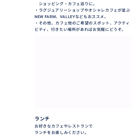
ショッピング・カフェ巡りに。
・ラグジュアリーショップやオシャレカフェが並ぶ
NEW FARM、VALLEYなどもおススメ。
・その他、カフェ他のご希望のスポット、アクティ
ビティ、行きたい場所があればお気軽にどうぞ。
到着日からブリスベンを満喫
ランチ
────────────────
お好きなカフェやレストランで
長いフライトのあと、
ランチをお楽しみください。
ホテルに直行するだけではもったいない。