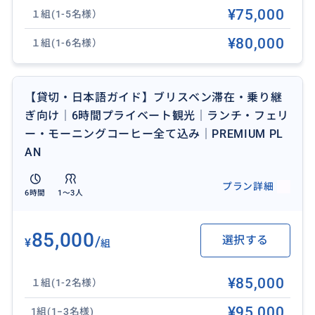
・ゴールドコースト発着の場合は
¥75,000
１組(1-5名様）
別途お見積りとなります
¥80,000
１組(1-6名様）
---
【料金補足】
【貸切・日本語ガイド】ブリスベン滞在・乗り継
【スタンダードプラン】
ぎ向け｜6時間プライベート観光｜ランチ・フェリ
日本語ガイド＋専用車でのご案内
ー・モーニングコーヒー全て込み｜PREMIUM PL
※ 食事代は各自ご負担
AN
プラン詳細
【プレミアムプラン】
6時間
1〜3人
日本語ガイド＋専用車＋ウォーターフロントランチ込
み
85,000
/
選択する
¥
現地でのお支払いは一切不要です
組
※ 表示価格はグループ貸切料金です
¥85,000
１組(1-2名様）
（1名あたりの料金ではありません）
¥95,000
1組(1−3名様)