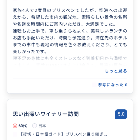
家族4人で2度目のブリスベンでしたが、空港への出迎
えから、希望した市内の観光地、素晴らしい景色の名所
や名跡を時間内にご案内いただき、大満足でした。
運転もお上手で、車も乗り心地よく、美味しいランチの
お店も手配いただけ、時間も予定通り。滞在先のホテル
までの車中も現地の情報を色々お教えくださり、とても
楽しかったです。
寝不足の身体にも全くストレスなく到着初日から満喫で
きました。素敵なCOCOさんに出会えて、最高の夏休み
もっと見る
になりました。また、利用させていただきます。ありが
とうございました。
参考になった
0
思い出深いワイナリー訪問
5.0
60代
日本
【貸切・日本語ガイド】ブリスベン乗り継ぎ...