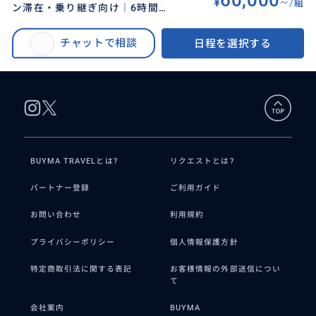
60,000
¥
~/
組
ン滞在・乗り継ぎ向け｜6時間プ
BUYMA TRAVEL
>
ブリスベンオプショナルツアー
>
ライベート観光｜行き先アレンジ
【貸切・日本語ガイド】ブリスベン乗り継ぎ・滞在者向け｜6時間プライベー
自在｜STANDARD PLAN
チャットで相談
日程を選択する
ト観光｜ウォーターフロントランチ込みプランあり
BUYMA TRAVELとは?
リクエストとは?
パートナー登録
ご利用ガイド
お問い合わせ
利用規約
プライバシーポリシー
個人情報保護方針
特定商取引法に関する表記
お客様情報の外部送信につい
て
会社案内
BUYMA