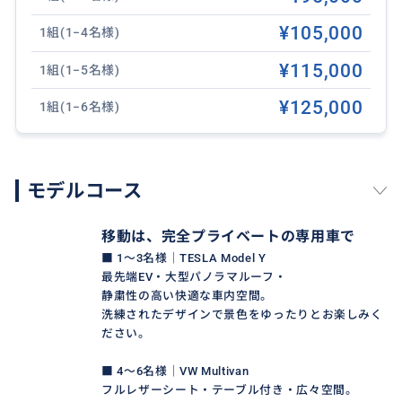
※ 1名様・6名様以上もお気軽にご相談ください
※ クリスマス・年末年始／イースター期間は
¥105,000
1組(1−4名様)
追加料金が発生する場合があります
¥115,000
1組(1−5名様)
※ 表示価格は為替レートにより
変動する場合があります
¥125,000
1組(1−6名様)
モデルコース
おすすめ
移動は、完全プライベートの専用車で
■ 1〜3名様｜TESLA Model Y
最先端EV・大型パノラマルーフ・
静粛性の高い快適な車内空間。
洗練されたデザインで景色をゆったりとお楽しみく
ださい。
■ 4〜6名様｜VW Multivan
フルレザーシート・テーブル付き・広々空間。