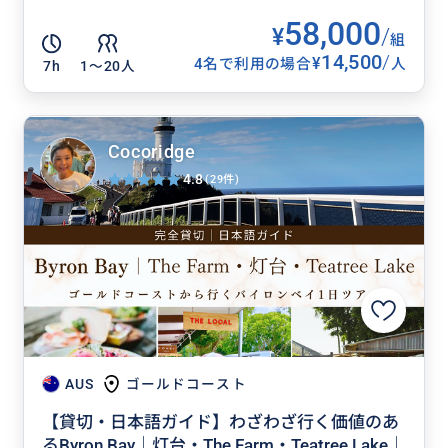
58,000
¥
/
組
14,500
/
¥
4名で利用の場合
人
7h
1〜20人
Cocoridge
4.8
(29件)
AUS
ゴールドコースト
【貸切・日本語ガイド】わざわざ行く価値のあ
るByron Bay｜灯台・The Farm・Teatree Lake｜