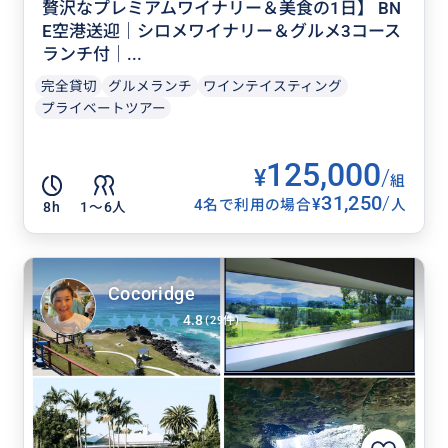
贅沢なプレミアムワイナリー＆美食の1日】 BN
E空港送迎｜シロメワイナリー＆グルメ3コース
ランチ付｜...
完全貸切
グルメランチ
ワインテイスティング
プライベートツアー
125,000
¥
/
組
31,250
/
¥
4名で利用の場合
人
8h
1〜6人
Cocoridge
4.8
(29件)