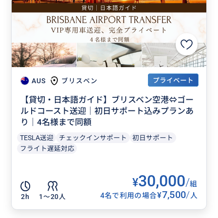
プライベート
AUS
ブリスベン
【貸切・日本語ガイド】ブリスベン空港⇔ゴー
ルドコースト送迎｜初日サポート込みプランあ
り｜4名様まで同額
TESLA送迎
チェックインサポート
初日サポート
フライト遅延対応
30,000
¥
/
組
7,500
/
¥
4名で利用の場合
人
2h
1〜20人