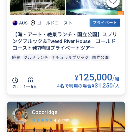
プライベート
AUS
ゴールドコースト
【海・アート・絶景ランチ・国立公園】スプリ
ングブルック＆Tweed River House｜ゴールド
コースト発7時間プライベートツアー
絶景
グルメランチ
ナチュラルブリッジ
国立公園
125,000
¥
/
組
31,250
/
¥
4名で利用の場合
人
7h
1〜6人
Cocoridge
4.8
(29件)