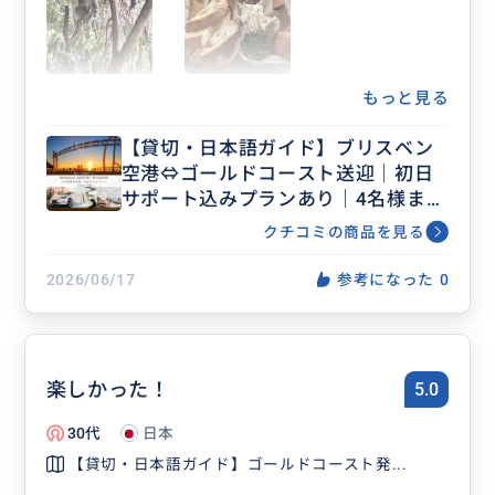
ガイドのcocoさんはとても親しみやすく知識豊富
な方で、現地での過ごし方も色々助言くださり大変
助かりました。
何より、今回60代の母と女二人旅だったので、ツア
もっと見る
ー終了後の滞在期間中の事も色々気にかけて下さ
【貸切・日本語ガイド】ブリスベン
り、何かあったらいつでも連絡くださいと仰って頂
空港⇔ゴールドコースト送迎｜初日
けたことが本当に心強かったです。
サポート込みプランあり｜4名様まで
ゴールドコーストは素晴らしい街で、まだまだ訪れ
同額
たい場所が沢山ありますので、また是非利用させて
クチコミの商品を見る
頂きたい気持ちでいっぱいです。
素晴らしい体験をありがとうございました！
2026/06/17
参考になった
0
楽しかった！
5.0
30代
日本
【貸切・日本語ガイド】ゴールドコースト発...