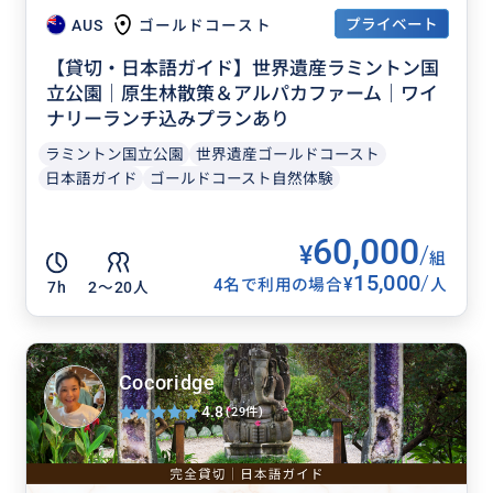
プライベート
AUS
ゴールドコースト
【貸切・日本語ガイド】世界遺産ラミントン国
立公園｜原生林散策＆アルパカファーム｜ワイ
ナリーランチ込みプランあり
ラミントン国立公園
世界遺産ゴールドコースト
日本語ガイド
ゴールドコースト自然体験
60,000
¥
/
組
15,000
/
¥
4名で利用の場合
人
7h
2〜20人
Cocoridge
4.8
(29件)