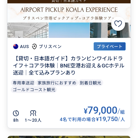
プライベート
AUS
ブリスベン
【貸切・日本語ガイド】カランビンワイルドラ
イフ＋コアラ体験｜BNE空港お迎え＆GCホテル
送迎｜全て込みプランあり
専用車送迎
家族旅行におすすめ
到着日観光
ゴールドコースト観光
79,000
¥
/
組
19,750
/
¥
4名で利用の場合
人
8h
1〜20人