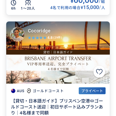
60,000
¥
/
組
15,000
/
¥
4名で利用の場合
人
6h
1〜20人
Cocoridge
4.8
(29件)
プライベート
AUS
ゴールドコースト
【貸切・日本語ガイド】ブリスベン空港⇔ゴー
ルドコースト送迎｜初日サポート込みプランあ
り｜4名様まで同額