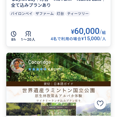
全て込みプランあり
バイロンベイ
ザファーム
灯台
ティーツリー
60,000
¥
/
組
15,000
/
¥
4名で利用の場合
人
8h
1〜20人
Cocoridge
4.8
(29件)