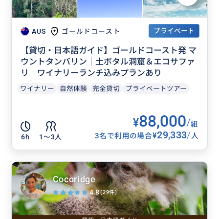
プライベート
AUS
ゴールドコースト
【貸切・日本語ガイド】ゴールドコースト発 マ
ウントタンバリン｜土ボタル洞窟＆エコサファ
リ｜ワイナリーランチ込みプランあり
ワイナリー
自然体験
完全貸切
プライベートツアー
88,000
¥
/
組
29,333
/
¥
3名で利用の場合
人
6h
1〜3人
Cocoridge
4.8
(29件)