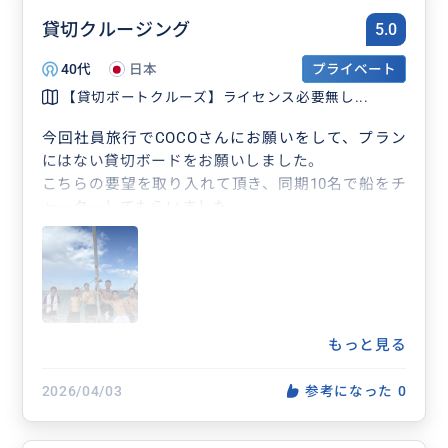
貸切クルージング
5.0
40代
日本
プライベート
【貸切ボートクルーズ】ライセンス必要無し...
今回社員旅行でCOCOさんにお願いをして、プラン
にはない貸切ボードをお願いしました。
こちらの要望を取り入れて頂き、同期10名で船をチ
ャーターしてもらいました。
お酒もと食べ物を持ち込み、船で移動しながらシュ
ノーケリングも出来、沢山の魚を見ることができて
非常に楽しかったです！
最初は初めての利用だったので不安でしたが、最高
の思い出となりました。
その後も地元のお勧めを教えてもらえてよかったで
もっと見る
す。
またオーストラリアに行く際は是非利用させてもら
2026/04/03
参考になった
0
います。ありがとうございました！