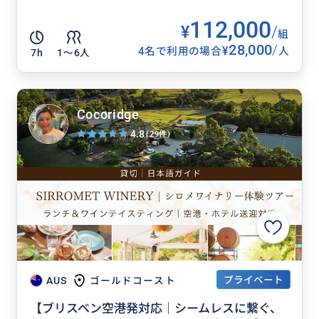
112,000
¥
/
組
28,000
/
¥
4名で利用の場合
人
7h
1〜6人
Cocoridge
4.8
(29件)
プライベート
AUS
ゴールドコースト
【ブリスベン空港発対応｜シームレスに繋ぐ、