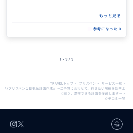
もっと見る
参考になった
0
1 - 3 / 3
TRAVELトップ
>
ブリスベン
>
サービス一覧
>
\\ブリスベン１日観光計画作成// ～ご予算に合わせて、行きたい場所を効率よ
く回り、満喫できる計画を作成します～
>
クチコミ一覧