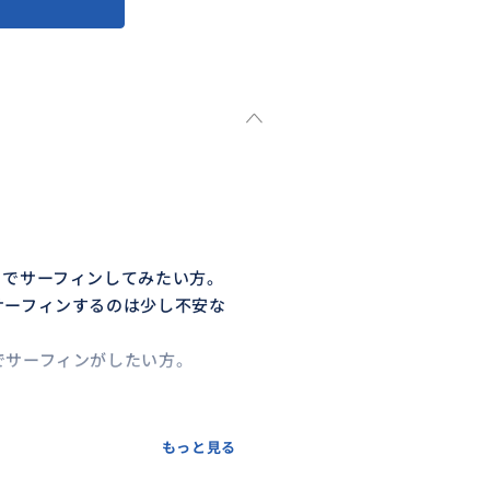
トでサーフィンしてみたい方。
サーフィンするのは少し不安な
でサーフィンがしたい方。
周辺のサーフポイントの中から
もっと見る
遊べるサーフポイントにご案内し