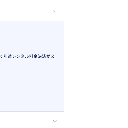
い
ださい
うことができません
。
て別途レンタル料金決済が必
絡お願いします。