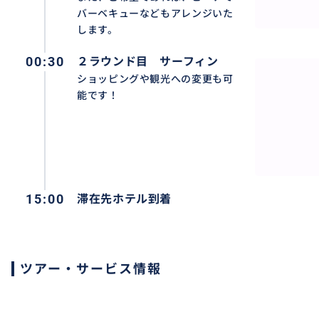
バーベキューなどもアレンジいた
④現地にて当日ピックアップ一緒に楽しくサーフィンしま
します。
00:30
２ラウンド目 サーフィン
◆料金について◆
ショッピングや観光への変更も可
能です！
-定員-
3人
15:00
滞在先ホテル到着
-所要時間-
約8時間
※渋滞などにより、多少前後する事もありますので、ご了
ツアー・サービス情報
-料金に含まれるもの-