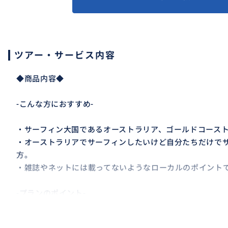
ツアー・サービス内容
◆商品内容◆
-こんな方におすすめ-
・サーフィン大国であるオーストラリア、ゴールドコース
・オーストラリアでサーフィンしたいけど自分たちだけで
方。
・雑誌やネットには載ってないようなローカルのポイント
-プランのポイント-
ゴールドコースト滞在10年のガイドが、ゴールドコースト
その日のコンディションやサーフィンのレベルに合わせて