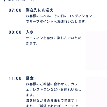
-言語-
07:00
滞在先にお迎え
日本語、英語
お客様のレベル、その日のコンディション
でサーフポイントへお連れいたします。
◆取引の流れ◆
08:00
入水
①お名前、ご希望日、参加人数お知らせください。
サーフィンを存分に楽しんでいただ
きます。
メッセージ確認後こちらからご連絡いたします。
↓
②日程確定後に決済していただき
11:00
昼食
↓
お客様のご希望に合わせて、カフ
ェ、レストランなどへお連れいたし
③お迎え場所、滞在先ホテル名、電話番号、メールアドレ
ます。
海を見ながらの食事もできます！
↓
また、ご希望であれば、ビーチで