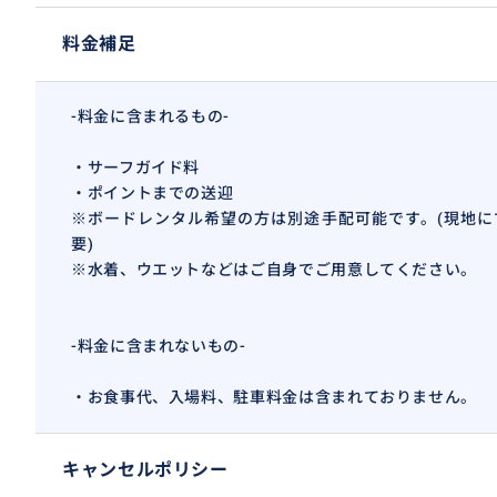
料金補足
◆備考/その他◆
-料金に含まれるもの-
※キャンセルポリシーを必ずお読みのうえお申込みくださ
※必ず海外旅行保険にご加入していただいてからご渡航く
・サーフガイド料
※現地での怪我・病気・事故などについては一切責任を負
・ポイントまでの送迎
※参加当日はご予約時のお支払い確認書をお持ちください
※ボードレンタル希望の方は別途手配可能です。(現地に
※日程やレベルなどを確認したいので、申込み前に１度連
要)
※水着、ウエットなどはご自身でご用意してください。
問い合わせはいつでもお気軽に！
-料金に含まれないもの-
・お食事代、入場料、駐車料金は含まれておりません。
おすすめ
キャンセルポリシー