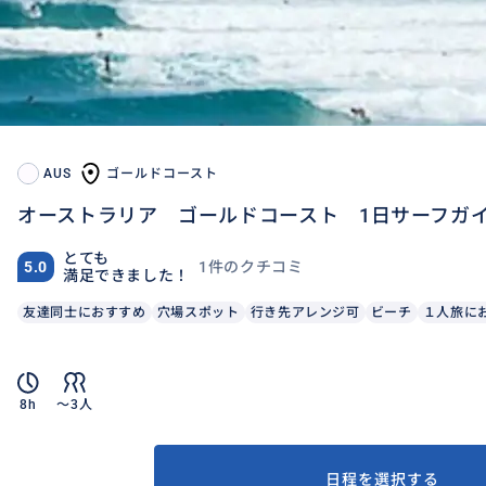
AUS
ゴールドコースト
オーストラリア ゴールドコースト 1日サーフガ
とても
1件のクチコミ
5.0
満足できました！
友達同士におすすめ
穴場スポット
行き先アレンジ可
ビーチ
１人旅に
8h
〜3人
日程を選択する