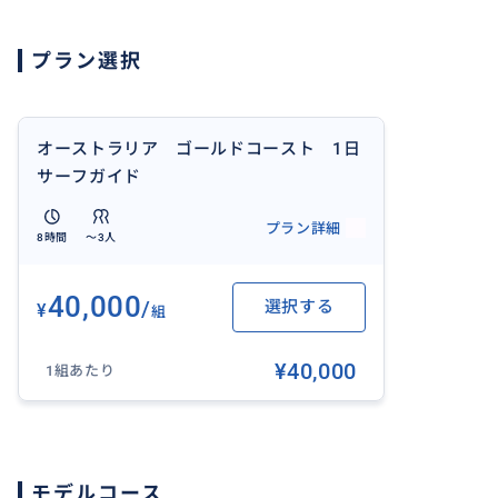
ます！
プラン選択
◆出品者情報◆
-プロフィール-
オーストラリア ゴールドコースト 1日
ゴールドコースト在住の日本人女子サーファ－です。
サーフガイド
日本ではサーフィンしたさに千葉県の外房に３年間住んで
プラン詳細
ショートやロングまで波に乗ることが大好きです！
8時間
〜3人
サーフトリップの醍醐味はいい波！美味しいもの！
美しい景色！
40,000
/
選択する
¥
もし万が一、波がなくても大丈夫！サーフィン以外にもバ
組
ナショナルパーク、おしゃれなカフェ、レストランなど、
¥40,000
さい！
1組あたり
バイロン観光やナショナルパークなど、観光に変更ご希望
が１時間以上かかる場合は、現地にて別途ガソリン代をい
い。
モデルコース