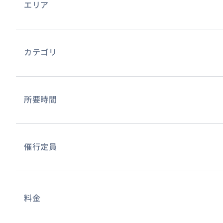
エリア
・サーフガイド料
・ポイントまでの送迎
※ボードレンタル希望の方は別途手配可能です。(現地にて
カテゴリ
※ウエットレンタルご希望の方は要相談。
※水着はご自身でご用意してください。
所要時間
-料金に含まれないもの-
・お食事代、入場料、駐車料金、ガソリン代（観光に変更
催行定員
ん。
-キャンセルポリシー-
料金
・お客様ご都合のキャンセルによる返金はできません。