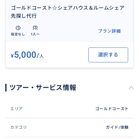
☆事前に教えていただきたいこと
ゴールドコースト☆シェアハウス＆ルームシェア
住みたい地域、希望する滞在のイメージ（個人生活重
先探し代行
視、交流重視など）、現地での１週間あたりの滞在予
算
プラン詳細
指定なし
1人〜
☆ 注意事項
シェアハウス先探しのお手伝いを目的としており、シ
5,000
/
選択する
¥
人
ェアハウス開始後・終了時のシェアメイト同士やオー
ナー間とのトラブルが発生した場合の相談・仲介は行
っておりませんので、あらかじめご了承ください。
ツアー・サービス情報
エリア
ゴールドコースト
カテゴリ
ガイド/体験