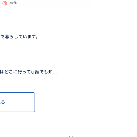
60代
イで暮らしています。
どこに行っても誰でも知...
見る