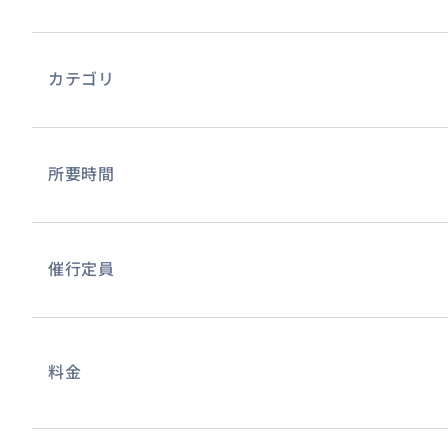
食事はオチョリオス周辺でお好きな場所へご案内いたしま
（例えば）
カテゴリ
＊オチョリオス ジャークセンター
＊海鮮レストラン街など
モンテゴベイ～オチョリオス 滝登りは
所要時間
車で片道2時間弱です。
途中、海の見える景色の良い場所で写真を撮ったり、
コンビニでトイレ休憩などあります。
催行定員
滝登りの他、買い物したいなどありましたら、
オチョリオスのお土産ショップに立ち寄る時間を長い目に
せください。
料金
《旅程》
モンテゴベイ出発
片道 2時間弱＞＞