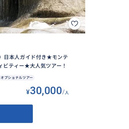
り》日本人ガイド付き★モンテ
ィビティー★大人気ツアー！
オプショナルツアー
30,000
¥
/
人