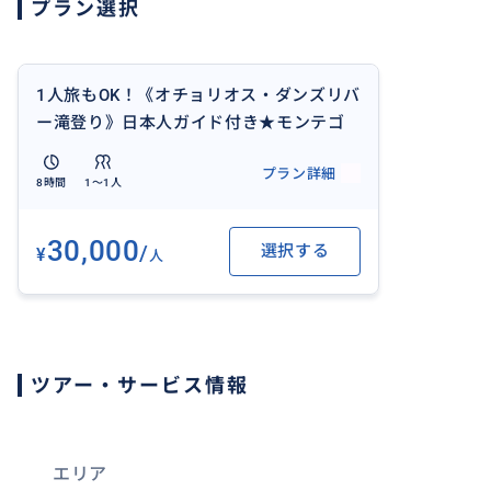
プラン選択
ーではぐれないようにする目的と思います。
両手をつないで登るので緩やかな流れと思われる事があり
流れの場所を先頭のガイドが選んで登っています。
1人旅もOK！《オチョリオス・ダンズリバ
なかなか激しい流れも場所も多々あり、自分の好きなコー
ー滝登り》日本人ガイド付き★モンテゴ
自然のウォーターアドベンチャーです。
ベイ発★ジャマイカ最大の天然ウォータ
プラン詳細
プライベートツアーですので、何度でも時間が許す限りリ
ーアクティビティー★大人気ツアー！
8時間
1〜1人
（一番下から登ると40分～1時間くらい）
30,000
/
選択する
¥
日本人ガイドが同行しますので、滝登りの姿を川下や川上
人
す。
施設内には更衣室・ロッカー（別途有料）もあります。
ツアー・サービス情報
滝登りの後、オチョリオスの街を経由して、食事（実費）
ボブマーリーのコーヒーショップにも立ち寄ります。
エリア
マーリーコーヒー・ブランドのブルーマウンテン・コーヒ