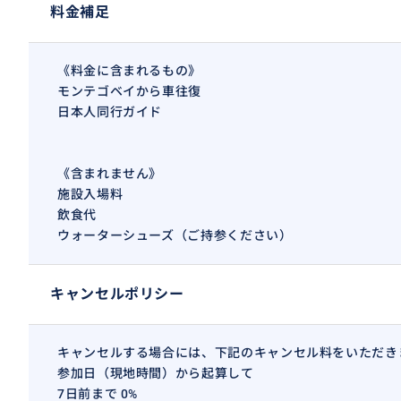
料金補足
途中 フルーツ屋台、コンビニ、
海の綺麗なスポットで写真撮影
《料金に含まれるもの》
（ウォーターシューズ購入される方はここで購入可）
モンテゴベイから車往復
日本人同行ガイド
ダンズリバー滝登り＞＞
滝登り時間は、ゆっくり登るなら2時間くらい
《含まれません》
食事＞＞1時間
施設入場料
飲食代
オチョリオスの街＆ボブマーリーのコーヒーショップ
ウォーターシューズ（ご持参ください）
1時間
キャンセルポリシー
帰路 ＞＞2時間弱
モンテゴベイ着
キャンセルする場合には、下記のキャンセル料をいただき
出発時間はご希望に準じます。
参加日（現地時間）から起算して
（例・午前中はショッピングしてから午後出発したい・・
7日前まで 0%