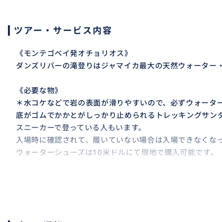
ツアー・サービス内容
《モンテゴベイ発オチョリオス》
ダンズリバーの滝登りはジャマイカ最大の天然ウォーター
《必要な物》
＊水コケなどで岩の表面が滑りやすいので、必ずウォータ
底がゴムでかかとがしっかり止められるトレッキングサン
スニーカーで登っている人もいます。
入場時に確認されて、履いていない場合は入場できなくな
ウォーターシューズは10米ドルにて現地で購入可能です。
＊カメラやスマホの防滴ケース
《詳細》
ダンズリバーの滝登りは、大人数で手をつないで登る写真