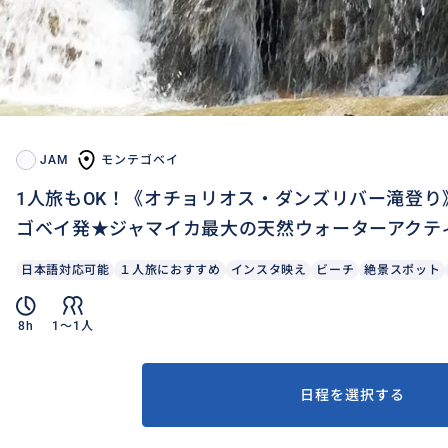
JAM
モンテゴベイ
1人旅もOK！《オチョリオス・ダンズリバー滝登
ゴベイ発★ジャマイカ最大の天然ウォーターアクテ
日本語対応可能
１人旅におすすめ
インスタ映え
ビーチ
絶景スポット
8h
1〜1人
日程を選択する