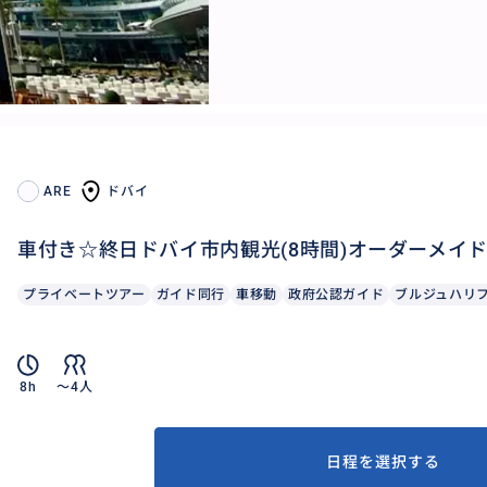
ARE
ドバイ
車付き☆終日ドバイ市内観光(8時間)オーダーメイ
プライベートツアー
ガイド同行
車移動
政府公認ガイド
ブルジュハリ
8h
〜4人
日程を選択する