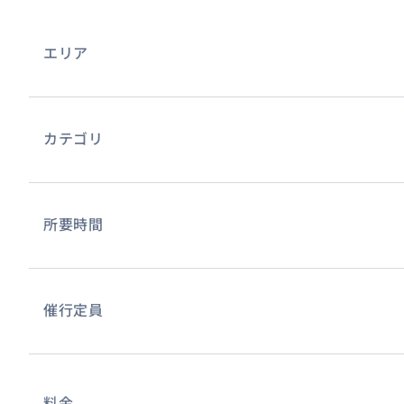
エリア
カテゴリ
所要時間
運転手付きの専用車となりますので、ご希望に応じてオー
ールをご提案いたします！
催行定員
料金