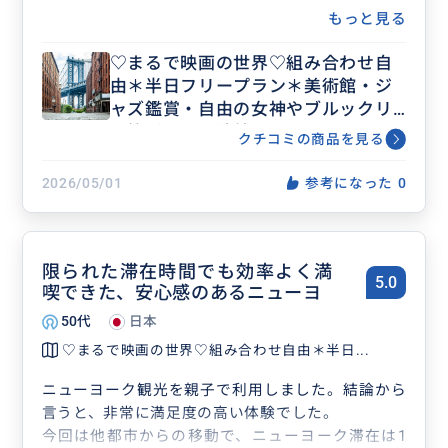
もっと見る
♡まるで映画の世界♡組み合わせ自
由＊半日フリープラン＊美術館・ジ
ャズ鑑賞・自由の女神やブルックリ
ン等ビジネス渡航にもおすすめ♡人
クチコミの商品を見る
数上限なし
2026/05/01
参考になった
0
限られた滞在時間でも効率よく満
5.0
喫できた、安心感のあるニューヨ
50代
日本
♡まるで映画の世界♡組み合わせ自由＊半日...
ニューヨーク観光を親子で利用しました。結論から
言うと、非常に満足度の高い体験でした。
今回は他都市からの移動で、ニューヨーク滞在は1