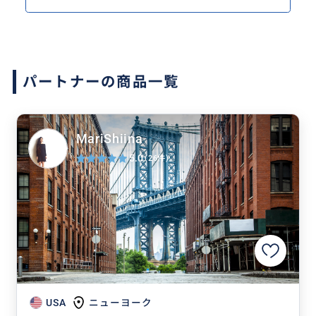
ク証券取引所、フェデラルホール）
・ブルックリン（DUMBOエリア、ブルックリン橋
周辺）
・セントラルパーク（ストロベリーフィールズ、ベ
セスダ噴水）
パートナーの商品一覧
・コロンビア大学周辺
・セント・ジョン・ザ・ディヴァイン大聖堂
短時間でもニューヨークの要所をバランスよく回る
ことができ、個人では難しい効率の良い観光が実現
MariShiina
できたと感じています。
5.0
(26件)
頻繁に海外旅行ができるわけではありませんが、も
し再訪する機会があれば、ぜひまた利用したいと思
える内容でした。
USA
ニューヨーク