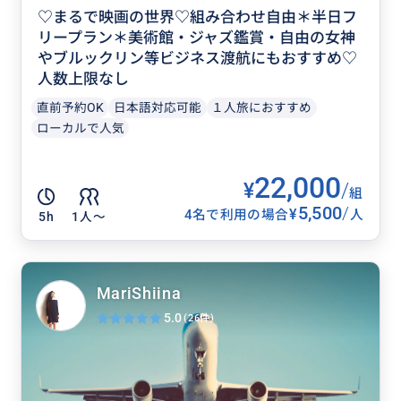
♡まるで映画の世界♡組み合わせ自由＊半日フ
リープラン＊美術館・ジャズ鑑賞・自由の女神
やブルックリン等ビジネス渡航にもおすすめ♡
人数上限なし
直前予約OK
日本語対応可能
１人旅におすすめ
ローカルで人気
22,000
¥
/
組
5,500
/
¥
4名で利用の場合
人
5h
1人〜
MariShiina
5.0
(26件)