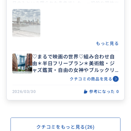
日のみという限られた条件でした。一般的な現地ツ
アーは朝早い集合が多く、土地勘のない状態で時間
通りに集合場所へ行けるか不安がありました。その
点、本サービスは柔軟に対応してもらえたため、無
理なく参加できたのが大きな利点です。
事前にはサービスの信頼性について慎重に調べた上
で申し込みましたが、結果として仕組みはよく整っ
もっと見る
ており、安心して利用できました。担当していただ
♡まるで映画の世界♡組み合わせ自
いたガイドの方も非常に丁寧で、こちらの状況を踏
由＊半日フリープラン＊美術館・ジ
まえた対応をしていただけたのが印象的でした。
ャズ鑑賞・自由の女神やブルックリ
当日は鉄道駅での待ち合わせが可能で、移動の不安
ン等ビジネス渡航にもおすすめ♡人
なくスタートできました。観光は徒歩と地下鉄を組
クチコミの商品を見る
数上限なし
み合わせた効率的なルートで進み、渋滞の影響を受
けずに主要スポットを無理なく巡ることができまし
2026/03/30
参考になった
0
た。地下鉄の乗り方なども教えていただけたため、
ツアー後の自由行動にも大いに役立ちました。
訪問した主な場所は以下の通りです。
・バッテリーパーク（自由の女神を遠望）
・ウォール街周辺（チャージングブル、ニューヨー
クチコミをもっと見る(26)