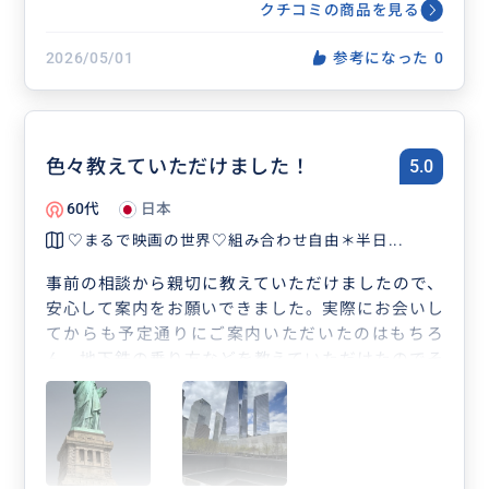
ン等ビジネス渡航にもおすすめ♡人
クチコミの商品を見る
数上限なし
2026/05/01
参考になった
0
色々教えていただけました！
5.0
60代
日本
♡まるで映画の世界♡組み合わせ自由＊半日...
事前の相談から親切に教えていただけましたので、
安心して案内をお願いできました。実際にお会いし
てからも予定通りにご案内いただいたのはもちろ
ん、地下鉄の乗り方などを教えていただけたのでそ
の後は自分たちで地下鉄に乗り行動できました。ま
た、おすすめのレストランなどもアドバイスいただ
けましたので、物価高のニューヨークでも安心して
食事を楽しめました。ありがとうございました😊