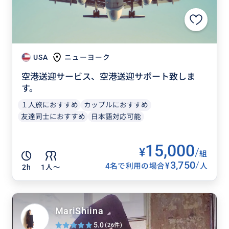
USA
ニューヨーク
空港送迎サービス、空港送迎サポート致しま
す。
１人旅におすすめ
カップルにおすすめ
友達同士におすすめ
日本語対応可能
15,000
¥
/
組
3,750
/
¥
4名で利用の場合
人
2h
1人〜
MariShiina
5.0
(26件)