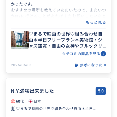
かったです。
おすすめの場所も教えていただいたので、またいつ
かNYに行けることがあればまたお願いしたいなと
思います😊
もっと見る
♡まるで映画の世界♡組み合わせ自
由＊半日フリープラン＊美術館・ジ
ャズ鑑賞・自由の女神やブルックリ
ン等ビジネス渡航にもおすすめ♡人
クチコミの商品を見る
数上限なし
2026/06/01
参考になった
0
N.Y.満喫出来ました
5.0
60代
日本
♡まるで映画の世界♡組み合わせ自由＊半日...