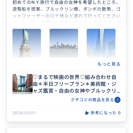
初めてのN.Y.旅行で自由の女神を希望したところ、
遊覧船を提案、ブルックリン橋、ダンボの散策、ゴ
ットファーザーのロケ地など連れて行ってください
ました。短い時間を有意義に過ごせま感謝です。ま
たメトロポリタン美術館のチケットの購入や、メト
ロの乗り方を丁寧に教えてくださって大変心強かっ
たです。本当にお世話になりました。
また機会がありましたらお願いしたいです。
もっと見る
♡まるで映画の世界♡組み合わせ自
由＊半日フリープラン＊美術館・ジ
ャズ鑑賞・自由の女神やブルックリ
ン等ビジネス渡航にもおすすめ♡人
クチコミの商品を見る
数上限なし
2026/05/01
参考になった
0