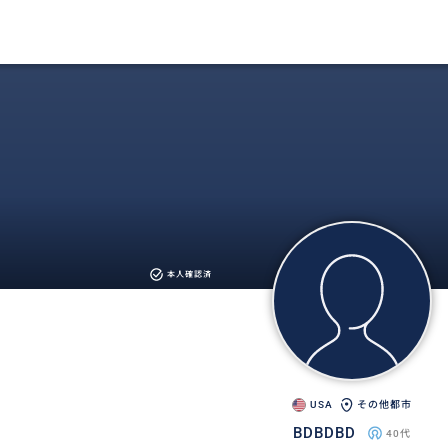
本人確認済
USA
その他都市
BDBDBD
40代