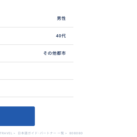
男性
40代
その他都市
TRAVEL
>
日本語ガイド･パートナー 一覧
>
BDBDBD