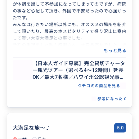
が体調を崩して不参加になってしまってのですが、病院
の事など心配して頂き、外国で不安だったので心強かっ
たです。
みんなは行きたい場所以外にも、オススメの場所を紹介
して頂いたり、最高のホスピタリティで盛り沢山に案内
して貰い大変大満足との事でした。
予約の手配をした私も感謝され、大変鼻高々でした。ま
もっと見る
たハワイに行く機会があれば、次回も絶対お願いしたい
です。
【日本人ガイド専属】完全貸切チャータ
ー観光ツアー（選べる4～12時間）延長
OK／最大7名様／ハワイ州公認観光事業
者
クチコミの商品を見る
参考になった
0
大満足な旅～♪
5.0