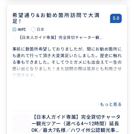
希望通り&お勧め箇所訪問で大満
5.0
足！
40代
日本
【日本人ガイド専属】完全貸切チャーター観...
事前に数箇所希望しておりましたが、間にお勧め箇所に
も連れて行って頂き大変満足いたしました。歴史に触れ
る事もできました。そしてウミガメにも出会えて一生の
思い出となりました！また訪問の際は是非とも利用させ
て頂きます。
もっと見る
【日本人ガイド専属】完全貸切チャータ
ー観光ツアー（選べる4～12時間）延長
OK／最大7名様／ハワイ州公認観光事業