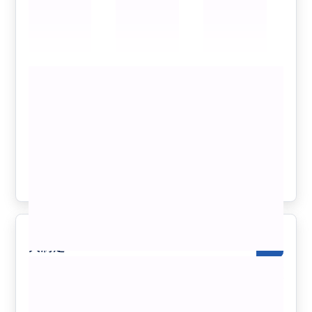
カイルアタウンの帰りの集合場所付近にあるスーパーで
好きだったけど買えなくなってしまったポップコーンが
売ってたのでそれも個人的には嬉しかったです。
道中もハワイのことをいろいろ教えてもらいながら迎え
もっと見る
たのでとても助かりました。
英語が得意ではないのでブーツアンドキモズで注文を代
天国の海へ！カイルアタウン＆全米No.1
わりにしてくれたのもとてもありがたかったです。
ビーチ【安心の日本人ガイド/自由に選
またハワイに行く機会があったら予約したいです
べるプラン/たっぷり滞在/少人数で快
適】
クチコミの商品を見る
参考になった
6
大満足
5.0
50代
日本
プライベート
【日本人ガイド専属】完全貸切チャーター観...