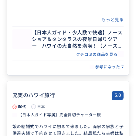
もっと見る
【日本人ガイド・少人数で快適】ノース
ショア＆タンタラスの夜景日帰りツア
ー ハワイの大自然を満喫！（ノースシ
ョアたっぷり滞在で行きたいスポットを
クチコミの商品を見る
自由に選択）
参考になった
7
充実のハワイ旅行
5.0
50代
日本
【日本人ガイド専属】完全貸切チャーター観...
娘の結婚式でハワイに初めて来ました。両家の家族と子
供達夫婦で予約させて頂きました。結局私たち夫婦は私