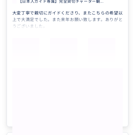
【日本人ガイド専属】完全貸切チャーター観...
大変丁寧で親切にガイドくださり、またこちらの希望以
上で大満足でした。また来年お願い致します。ありがと
うございました。
もっと見る
【日本人ガイド専属】完全貸切チャータ
ー観光ツアー（選べる4～12時間）延長
OK／最大7名様／ハワイ州公認観光事業
者
クチコミの商品を見る
参考になった
0