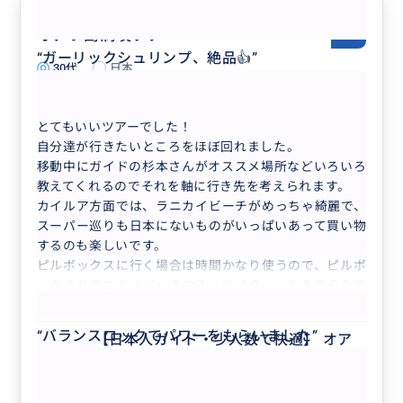
オアフ島満喫ツアー
5.0
“
ガーリックシュリンプ、絶品👍
”
30代
日本
【日本人ガイド・少人数で快適】 オアフ島...
とてもいいツアーでした！
自分達が行きたいところをほぼ回れました。
移動中にガイドの杉本さんがオススメ場所などいろいろ
教えてくれるのでそれを軸に行き先を考えられます。
カイルア方面では、ラニカイビーチがめっちゃ綺麗で、
スーパー巡りも日本にないものがいっぱいあって買い物
するのも楽しいです。
ピルボックスに行く場合は時間かなり使うので、ピルボ
ックスとラニカイビーチのみってパターンもありそうで
もっと見る
す。
ノースショアでは、ジョバンニのガーリックシュリンプ
“
バランスロックでパワーをもらいました
”
【日本人ガイド・少人数で快適】 オア
を買ってきてくれるのは本当に助かりました。その間に
フ島1日制覇ツアー！人気観光スポット
他の場所を回れるので、並んで買うと1時間ぐらいかか
＆鉄板B級グルメ（各地たっぷり滞在で
るそうです。
行きたいスポットを自由に選択）