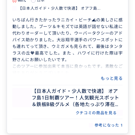
60代
日本
【日本人ガイド・少人数で快適】 オアフ島...
いちばん行きたかったラニカイ・ビーチ🌊の美しさに感
動しました。ブーツ＆キモズでは英語が話せない私達に
代わりオーダーして頂いたり、ウーバータクシーのアド
バイス助かりました。大谷翔平選手のパワースポットに
も連れてって頂き、ウミガメも見られて、最後はタンタ
ラスの丘💖最高でした。また 、ハワイに行けた際は宇
野さんにお願いしたいです。
このツアーに参加出来て本当に良かったです。素敵なご
縁をありがとうございました。
もっと見る
【日本人ガイド・少人数で快適】 オア
フ島1日制覇ツアー！人気観光スポット
＆鉄板B級グルメ（各地たっぷり滞在で
行きたいスポットを自由に選択）
クチコミの商品を見る
参考になった
1