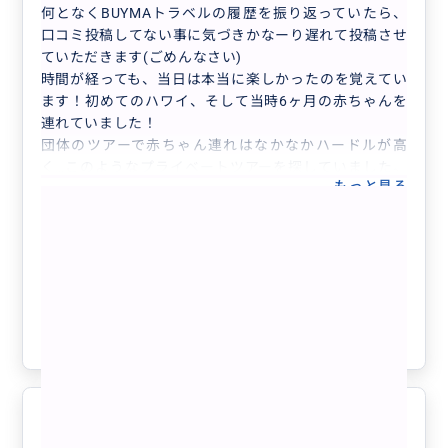
何となくBUYMAトラベルの履歴を振り返っていたら、
した！！楽しいツアーをありがとうございましたー
口コミ投稿してない事に気づきかなーり遅れて投稿させ
ていただきます(ごめんなさい)
時間が経っても、当日は本当に楽しかったのを覚えてい
ます！初めてのハワイ、そして当時6ヶ月の赤ちゃんを
連れていました！
団体のツアーで赤ちゃん連れはなかなかハードルが高
く…このようなプライベートツアーを探していました。
もっと見る
ガイドの宇野さんには本当に親切にしていただき、おむ
つ替えやミルクタイムの要望にも快く応じていただきま
【日本人ガイド専属】完全貸切チャータ
した！
ー観光ツアー（選べる4～12時間）延長
ほとんどノープランで当日を迎えてしまい、ツアー開始
OK／最大7名様／ハワイ州公認観光事業
時にはざっくりとした希望しか伝えられませんでした
者
が、ハワイ初心者向けにプランを組んでくださり、大満
クチコミの商品を見る
足の一日となりました！！
参考になった
0
ところどころで写真もたくさん撮っていただき、ありが
とうございました♪
小さいお子さん連れの方、めっちゃおすすめです！！
最高な思い出が出来ました！
5.0