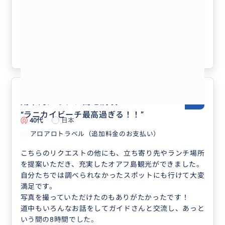
ー観光ツアー（選べる4～12時間）延長
OK／最大7名様／ハワイ州公認観光事業
者
クチコミの商品を見る
参考になった
3
効率的にオアフ島を満喫
5.0
“
ラニカイビーチ最高過ぎる！！
”
40代
日本
アロアロトラベル（追加料金のお支払い）
こちらのリクエストの他にも、立ち寄り先やランチ場所
を提案いただき、充実したオアフ島観光ができました。
自分たちでは調べられなかったスポットにも行けて大変
満足です。
写真を撮っていただけたのもありがたかったです！
道中もいろんなお話をしてガイドさんと交流し、あっと
いう間の8時間でした。