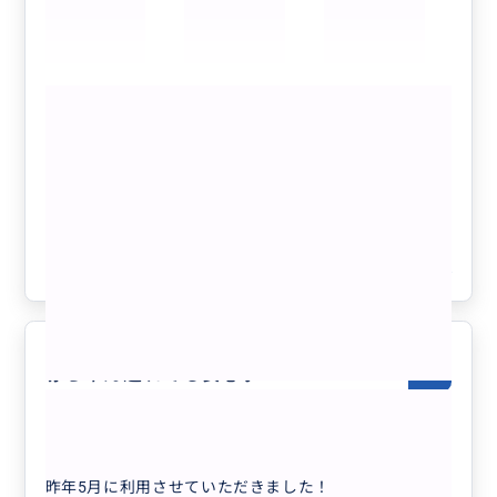
いらっしゃいましたが、ほんとに無駄なく２組の行きた
い所のスケジュールを組んでくださり大満足のツアーで
した。
ラニカイではパンケーキをお店で食べて、そのあとUbe
もっと見る
rを利用してラニカイピルボックスの登山口？で降ろし
てもらい登ったあと、そのままラニカイビーチで子供ら
【日本人ガイド・少人数で快適】 オア
が少し泳ぎ、歩いてカイルアビーチに行き少し遊んでか
フ島1日制覇ツアー！人気観光スポット
らタクシーで集合場所まで戻りました！
＆鉄板B級グルメ（各地たっぷり滞在で
ノースショアではハレイワタウンでショッピングして大
行きたいスポットを自由に選択）
谷翔平さんも訪れたパワースポットに連れて行ってもら
クチコミの商品を見る
い、そこの近くのベンチでジョバンニのシュリンプを
参考になった
4
いただきました！
そのあとお魚ビーチに行く予定でしたが2月だった事も
あり波が高く遊泳できない為、波が高いビーチに連れて
ってもらい、サーファーを見ることに！
日本じゃ見られない高さの波とプロのサーファーを見る
赤ちゃん連れでも安心♪
5.0
ことができてとても良かったです！
30代
日本
その後、亀ビーチにも連れてって頂き子供達も亀を見れ
てとても貴重な時間を過ごせました。
【日本人ガイド専属】完全貸切チャーター観...
最後に夜景までみて本当に大満足なツアーでした！
昨年5月に利用させていただきました！
次回、ハワイに行く際は絶対にまた参加しようと思いま