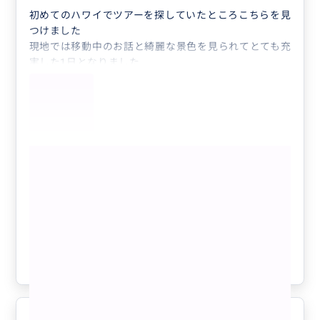
初めてのハワイでツアーを探していたところこちらを見
つけました
現地では移動中のお話と綺麗な景色を見られてとても充
実した1日となりました
行きたいと思っていた場所には全て行けてとても満足し
ております
本当にありがとうございました
また行く機会があればよろしくお願いします
もっと見る
【日本人ガイド・少人数で快適】 オア
フ島1日制覇ツアー！人気観光スポット
＆鉄板B級グルメ（各地たっぷり滞在で
行きたいスポットを自由に選択）
クチコミの商品を見る
参考になった
2