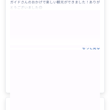
ガイドさんのおかげで楽しい観光ができました！ありが
とうございました😊
もっと見る
【日本人ガイド専属】完全貸切チャータ
ー観光ツアー（選べる4～12時間）延長
OK／最大7名様／ハワイ州公認観光事業
者
クチコミの商品を見る
参考になった
7
ハワイ観光
5.0