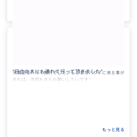
ウミガメと泳ぎたい人はノースショア方面のビーチで泳
クチコミの商品を見る
ぐと魚やウミガメと泳げるので海メインの人はそっちに
参考になった
4
連れていってくれます。
朝から夜まで本当に1日遊べるツアーなので、もしハワ
イにきたらまたお願いしたいと思います！
最高のハワイ旅行
5.0
50代
日本
アロアロトラベル（追加料金のお支払い）
“
日立の木にも連れて行って頂きました
”
大満足なハワイ旅行でした。もしまたハワイに来る事が
あれば、次回もまたお願いしたいです！
もっと見る