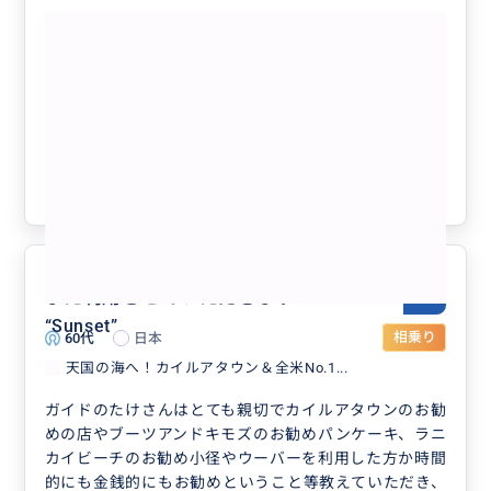
もっと見る
【日本人ガイド専属】完全貸切チャータ
ー観光ツアー（選べる4～12時間）延長
OK／最大7名様／ハワイ州公認観光事業
者
クチコミの商品を見る
参考になった
1
また利用させていただきます！
5.0
“
Sunset
”
60代
日本
相乗り
天国の海へ！カイルアタウン＆全米No.1...
ガイドのたけさんはとても親切でカイルアタウンのお勧
めの店やブーツアンドキモズのお勧めパンケーキ、ラニ
カイビーチのお勧め小径やウーバーを利用した方か時間
的にも金銭的にもお勧めということ等教えていただき、