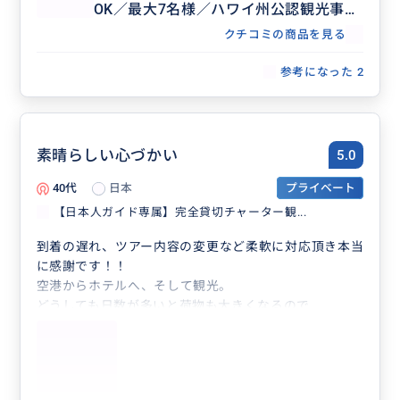
OK／最大7名様／ハワイ州公認観光事業
者
クチコミの商品を見る
参考になった
2
素晴らしい心づかい
5.0
40代
日本
プライベート
【日本人ガイド専属】完全貸切チャーター観...
到着の遅れ、ツアー内容の変更など柔軟に対応頂き本当
に感謝です！！
空港からホテルへ、そして観光。
どうしても日数が多いと荷物も大きくなるので
本当に助かりました！
たくさん写真も撮って頂き感無量です！！！
また、ぜひお願いしたいです╰⁠(⁠*⁠´⁠︶⁠`⁠*⁠)⁠╯
ありがとうございました！！！