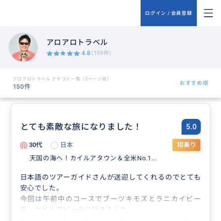
ログイン / 会員登録
アロアロトラベル
4.8
(150件)
アロアロトラベル クチコミ一覧（2ページ目）
おすすめ順
150件
とても素敵な旅になりました！
5.0
30代
日本
相乗り
天国の海へ！カイルアタウン＆全米No.1...
日本語のツアーガイドさんが送迎してくれるのでとても
安心でした。
今回は午前中のコースでブーツキモズとラニカイビー
チ、カイルアビーチに行きました。
行きたい場所に行けてとても満喫できました。