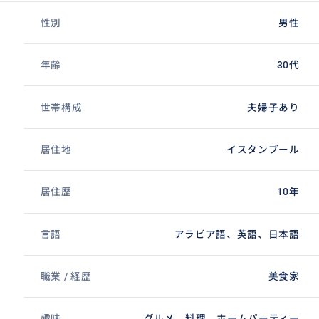
性別
男性
年齢
30代
世帯構成
夫婦子あり
居住地
イスタンブール
居住歴
10年
言語
アラビア語、英語、日本語
職業 / 経歴
美食家
趣味
グルメ、料理、ホームパーティー