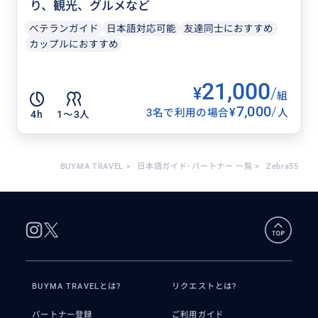
り、観光、グルメなど
ベテランガイド
日本語対応可能
友達同士におすすめ
カップルにおすすめ
21,000
¥
/
組
7,000
/
¥
3名で利用の場合
人
4h
1〜3人
BUYMA TRAVEL
>
日本語ガイド･パートナー 一覧
>
Zebra55
BUYMA TRAVELとは?
リクエストとは?
パートナー登録
ご利用ガイド