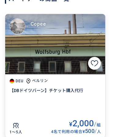
Copee
ベルリン
DEU
【DBドイツバーン】チケット購入代行
2,000
¥
/
組
500
/
¥
4名で利用の場合
人
1〜5人