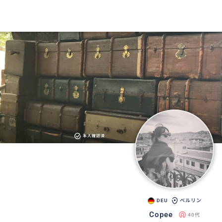
本人確認済
DEU
ベルリン
Copee
40代