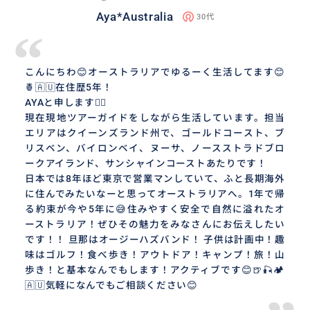
Aya*Australia
30代
“
こんにちわ😊オーストラリアでゆるーく生活してます😊
🍍🇦🇺在住歴5年！
AYAと申します🙇‍♀️
現在現地ツアーガイドをしながら生活しています。担当
エリアはクイーンズランド州で、ゴールドコースト、ブ
リスベン、バイロンベイ、ヌーサ、ノースストラドブロ
ークアイランド、サンシャインコーストあたりです！
日本では8年ほど東京で営業マンしていて、ふと長期海外
に住んでみたいなーと思ってオーストラリアへ。1年で帰
る約束が今や5年に😅住みやすく安全で自然に溢れたオ
ーストラリア！ぜひその魅力をみなさんにお伝えしたい
です！！ 旦那はオージーハズバンド！ 子供は計画中！趣
味はゴルフ！食べ歩き！アウトドア！キャンプ！旅！山
歩き！と基本なんでもします！アクティブです😊🍺🎣🏕
🇦🇺気軽になんでもご相談ください😊