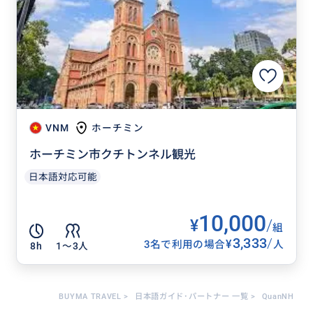
VNM
ホーチミン
ホーチミン市クチトンネル観光
日本語対応可能
10,000
¥
/
組
3,333
/
¥
3名で利用の場合
人
8h
1〜3人
BUYMA TRAVEL
>
日本語ガイド･パートナー 一覧
>
QuanNH