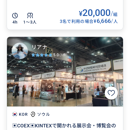
20,000
¥
/
組
6,666
/
¥
3名で利用の場合
人
4h
1〜3人
リアナ
5.0
(1件)
KOR
ソウル
▣COEX▣KINTEXで開かれる展示会・博覧会の