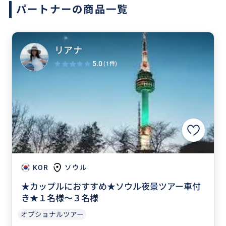
パートナーの商品一覧
リアナ
5.0
(1件)
KOR
ソウル
★カップルにおすすめ★ソウル夜景ツアー車付
き★１名様～３名様
オプショナルツアー