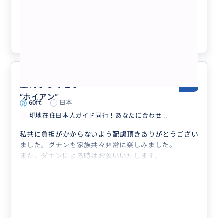
人との特別交流体験【オーダーメイドツ
アー】
クチコミの商品を見る
参考になった
1
至れり尽くせり
5.0
“
ホイアン
”
60代
日本
現地在住日本人ガイド同行！あなたに合わせ...
私共に負担がかからないよう配慮頂きありがとうござい
ました。ダナンを家族共々非常に楽しみました。
また、ダナンによる時はお願いいたします。