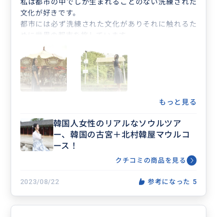
私は都市の中でしか生まれることのない洗練された
文化が好きです。
都市には必ず洗練された文化がありそれに触れるた
めに世界の都市を旅しています。
今回はソウルの洗練された文化に触れたくて初めて
訪れました。
ジュジュさんの案内は素晴らしいものでした。
私は日本でしか暮らしたことはありません。
彼女は日本の文化に知識があり流暢な日本語を話し
ます。
もっと見る
二つの地域を知っているからこそ可能な日本人旅行
韓国人女性のリアルなソウルツア
者の視点に寄り添った
ー、韓国の古宮＋北村韓屋マウルコ
思いやりのある丁寧な対応で現地を知る方ならでは
ース！
の案内をしてくれました。
またソウルに長く住まわれているからか都市の洗練
クチコミの商品を見る
をご本人が体現されています。
真夏の長い距離の移動の間でも立ち振る舞いが常に
2023/08/22
参考になった
5
涼し気であった様、
会話から伺える知性、おしゃれなファッションなど
にそれが現れていました。