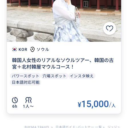
KOR
ソウル
韓国人女性のリアルなソウルツアー、韓国の古
宮＋北村韓屋マウルコース！
パワースポット
穴場スポット
インスタ映え
日本語対応可能
15,000
¥
/
人
6h
1人〜
BUYMA TRAVEL
>
日本語ガイド･パートナー 一覧
>
ジュジュ