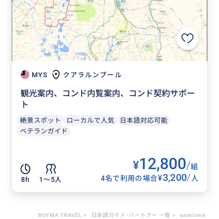
MYS
クアラルンプール
観光案内、コンド内覧案内、コンド契約サポー
ト
絶景スポット
ローカルで人気
日本語対応可能
ベテランガイド
12,800
¥
/
組
3,200
/
¥
4名で利用の場合
人
8h
1〜5人
BUYMA TRAVEL
>
日本語ガイド･パートナー 一覧
>
aamitene