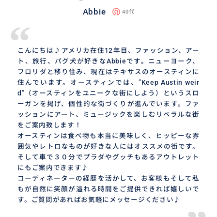
Abbie
40代
“
こんにちは♪アメリカ在住12年目、ファッション、アー
ト、旅行、パグ犬が好きなAbbieです。ニューヨーク、
フロリダと移り住み、現在はテキサスのオースティンに
住んでいます。オースティンでは、”Keep Austin weir
d”（オースティンをユニークな街にしよう）というスロ
ーガンを掲げ、個性的な街づくりが進んでいます。ファ
ッションにアート、ミュージックを楽しむリベラルな街
をご案内致します！
オースティンは食べ物も本当に美味しく、ヒッピーな雰
囲気やレトロなものが好きな人にはオススメの街です。
そして車で３０分でプラダやグッチもあるアウトレット
にもご案内できます♪
コーディネーターの経歴を活かして、お客様もそして私
もが自然に笑顔が溢れる時間をご提供できれば嬉しいで
す。ご質問があればお気軽にメッセージください♪