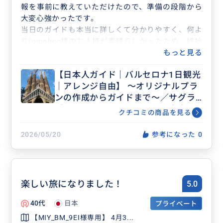
報を事前に教えていただけたので、準備の段階から
大変心強かったです。
当日のガイドも本当に詳しくて分かりやすく、何よ
りtomobcn様のお人柄が素晴らしかったため、終始
リラックスして楽しい時間を過ごすことができまし
もっと見る
た。
【日本人ガイド｜バルセロナ1日観光
また機会があれば、ぜひ次もtomobcn様にお願いし
｜アレンジ自由】 〜オリジナルプラ
たいです。
ンの作成からガイドまで〜／サグラ
ダファミリア・カタルーニャ音楽
クチコミの商品を見る
堂・旧市街・バル巡りなど
2026/05/20
参考になった
0
楽しい旅になりました！
5.0
40代
日本
プライベート
【MIY_BM_9EI様専用】 4月3...