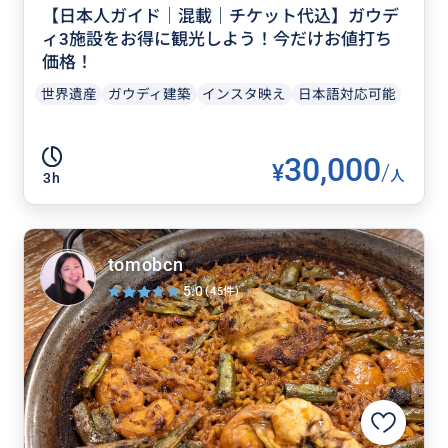
【日本人ガイド｜混載｜チケット代込】ガウデ
ィ3施設をお得に観光しよう！今だけお値打ち
価格！
世界遺産
ガウディ建築
インスタ映え
日本語対応可能
30,000
¥
/
人
3h
tomobcn
5.0
(45件)