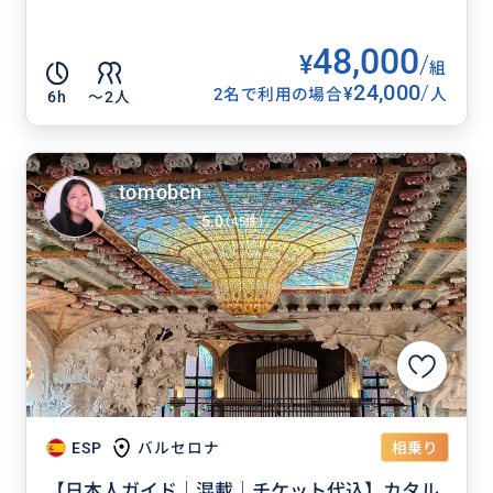
48,000
¥
/
組
24,000
/
¥
2名で利用の場合
人
6h
〜2人
tomobcn
5.0
(45件)
相乗り
ESP
バルセロナ
【日本人ガイド｜混載｜チケット代込】カタル