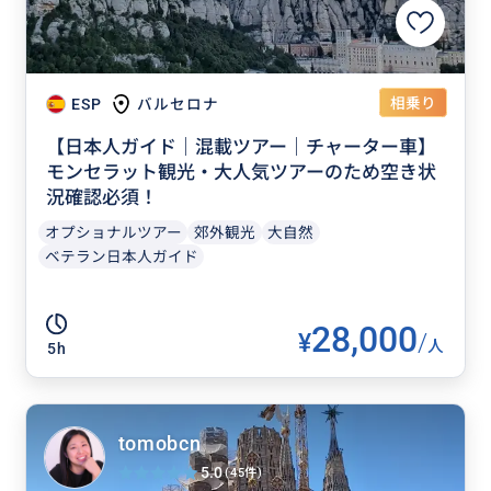
相乗り
ESP
バルセロナ
【日本人ガイド｜混載ツアー｜チャーター車】
モンセラット観光・大人気ツアーのため空き状
況確認必須！
オプショナルツアー
郊外観光
大自然
ベテラン日本人ガイド
28,000
¥
/
人
5h
tomobcn
5.0
(45件)