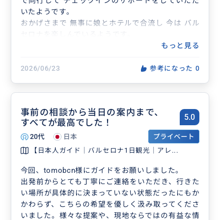
で同行して チェックインのサポートをしていただ
いたようです。
おかげさまで 無事に娘とホテルで合流し 今は バル
セロナを楽しんでいるようです。
とても 安心しました。
もっと見る
ありがとうございました。
今後とも ますます ご活躍ください。
2026/06/23
参考になった
0
事前の相談から当日の案内まで、
5.0
すべてが最高でした！
20代
日本
プライベート
【日本人ガイド｜バルセロナ1日観光｜アレ...
今回、tomobcn様にガイドをお願いしました。
出発前からとても丁寧にご連絡をいただき、行きた
い場所が具体的に決まっていない状態だったにもか
かわらず、こちらの希望を優しく汲み取ってくださ
いました。様々な提案や、現地ならではの有益な情