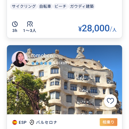
サイクリング
自転車
ビーチ
ガウディ建築
28,000
¥
/
人
3h
1〜3人
tomobcn
5.0
(45件)
相乗り
ESP
バルセロナ