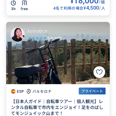
18,000
¥
/
組
4,500
/
¥
4名で利用の場合
人
3h
free
tomobcn
5.0
(45件)
プライベート
ESP
バルセロナ
【日本人ガイド｜自転車ツアー｜個人観光】レ
ンタル自転車で市内をエンジョイ！足をのばし
てモンジュイック山まで！