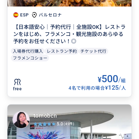
ESP
バルセロナ
【日本語安心｜予約代行｜全施設OK】レストラ
ンをはじめ、フラメンコ・観光施設のあらゆる
予約をお任せください！◎
入場券代行購入
レストラン予約
チケット代行
フラメンコショー
500
¥
/
組
125
/
¥
4名で利用の場合
人
free
tomobcn
5.0
(45件)