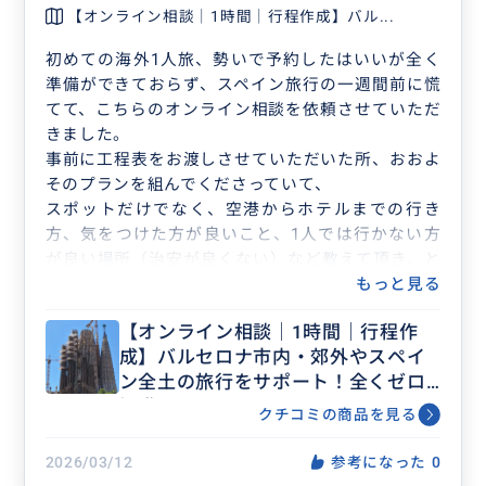
【オンライン相談｜1時間｜行程作成】バル...
初めての海外1人旅、勢いで予約したはいいが全く
準備ができておらず、スペイン旅行の一週間前に慌
てて、こちらのオンライン相談を依頼させていただ
きました。
事前に工程表をお渡しさせていただいた所、おおよ
そのプランを組んでくださっていて、
スポットだけでなく、空港からホテルまでの行き
方、気をつけた方が良いこと、1人では行かない方
が良い場所（治安が良くない）など教えて頂き、と
ても助かりました。
もっと見る
なにより、サグラダファミリアや他のチケットも全
【オンライン相談｜1時間｜行程作
然取っていなかったので、急いだ方が良いというこ
成】バルセロナ市内・郊外やスペイ
とや買い方まで教えていただいて、その後すぐに予
ン全土の旅行をサポート！全くゼロ
約ができました。
知識でOK！
tomobcnさんに相談してイメージが湧いたかはこ
クチコミの商品を見る
そ、その後も色々とやらなければいけないことが明
確になり、個人的には、旅のスタートダッシュに全
2026/03/12
参考になった
0
体像を把握するためにとても良い時間だったなと思