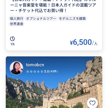
ーニャ音楽堂を堪能！日本人ガイドの混載ツア
ー・チケット代込でお買い得！
個人旅行
オプショナルツアー
モデルニズモ建築
世界遺産
6,500
¥
/
人
1h
tomobcn
5.0
(45件)