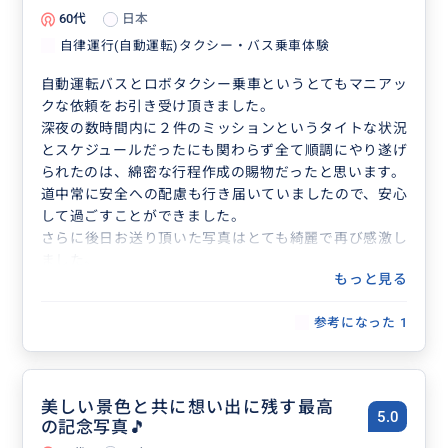
60代
日本
自律運行(自動運転)タクシー・バス乗車体験
自動運転バスとロボタクシー乗車というとてもマニアッ
クな依頼をお引き受け頂きました。
深夜の数時間内に２件のミッションというタイトな状況
とスケジュールだったにも関わらず全て順調にやり遂げ
られたのは、綿密な行程作成の賜物だったと思います。
道中常に安全への配慮も行き届いていましたので、安心
して過ごすことができました。
さらに後日お送り頂いた写真はとても綺麗で再び感激し
ました。
もっと見る
終始丁寧な仕事ぶりに感謝しかございません。
参考になった
1
美しい景色と共に想い出に残す最高
5.0
の記念写真🎵