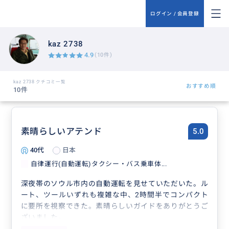
ログイン / 会員登録
kaz 2738
4.9
(10件)
kaz 2738 クチコミ一覧
おすすめ順
10件
素晴らしいアテンド
5.0
40代
日本
自律運行(自動運転)タクシー・バス乗車体...
深夜帯のソウル市内の自動運転を見せていただいた。ル
ート、ツールいずれも複雑な中、2時間半でコンパクト
に要所を視察できた。素晴らしいガイドをありがとうご
ざいました。