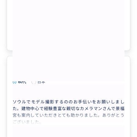
【現地在住日本人カメラマン】ソウル穴
場巡り（記念写真／FB・インスタ・SNS
写真アドバイス付）
クチコミの商品を見る
参考になった
1
ソウルでの撮影のサポート
5.0
60代
日本
ソウル・韓服撮影アドバイス
ソウルでモデル撮影するののお手伝いをお願いしまし
た。建物中心で経験豊富な親切なカメラマンさんで景福
宮も案内していただきとても助かりました。ありがとう
ございました。