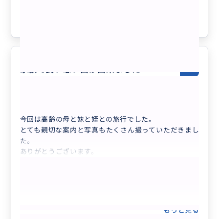
クチコミの商品を見る
参考になった
0
家族で良い思い出が出来ました
5.0
60代
日本
【現地在住日本人カメラマン】ソウル穴場巡...
今回は高齢の母と妹と姪との旅行でした。
とても親切な案内と写真もたくさん撮っていただきまし
た。
ありがとうございます。
もっと見る