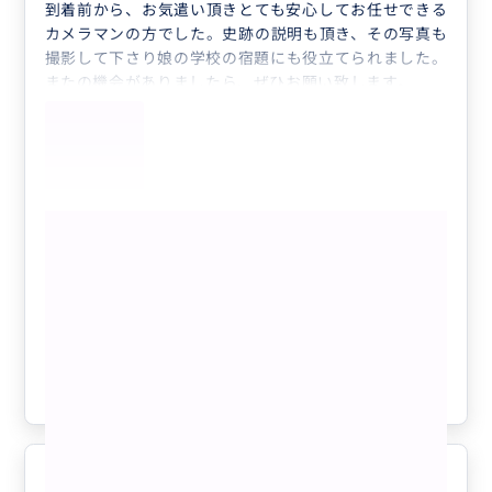
到着前から、お気遣い頂きとても安心してお任せできる
カメラマンの方でした。史跡の説明も頂き、その写真も
撮影して下さり娘の学校の宿題にも役立てられました。
またの機会がありましたら、ぜひお願い致します。
もっと見る
【現地在住日本人カメラマン】韓服ポー
トレート写真撮影！(韓服代別途)
クチコミの商品を見る
参考になった
1