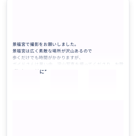
貴重な韓服体験をフォトに残して
5.0
50代
日本
【現地在住日本人カメラマン】韓服ポートレ...
景福宮で撮影をお願いしました。
景福宮は広く素敵な場所が沢山あるので
歩くだけでも時間がかかりますが、
ガイドさんは暑い中、沢山写真を撮ってくださり、お陰
様で記念に残る素敵な写真ができました。本当にありが
“
勤政殿を前に
”
とうございました♡
もっと見る
【現地在住日本人カメラマン】韓服ポー
トレート写真撮影！(韓服代別途)