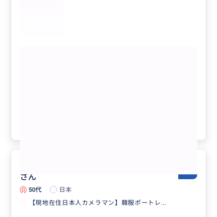
もっと見る
自律運行(自動運転)タクシー・バス乗車
体験アテンド
クチコミの商品を見る
参考になった
0
とても親切で感じの良きカメラマン
5.0
さん
50代
日本
【現地在住日本人カメラマン】韓服ポートレ...