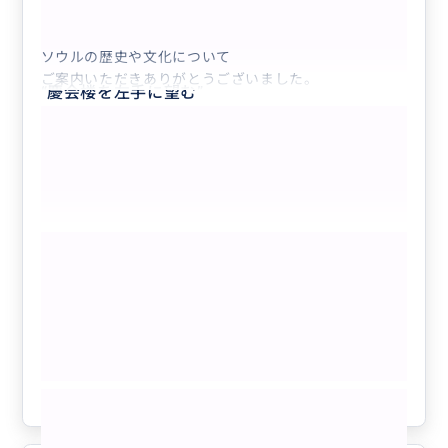
【現地在住日本人カメラマン】ソウル穴場巡...
ソウルの歴史や文化について
ご案内いただきありがとうございました。
“
慶会楼を左手に望む
”
もっと見る
【現地在住日本人カメラマン】ソウル穴
場巡り（記念写真／FB・インスタ・SNS
写真アドバイス付）
クチコミの商品を見る
参考になった
1