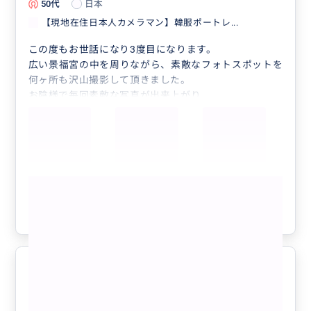
50代
日本
【現地在住日本人カメラマン】韓服ポートレ...
この度もお世話になり3度目になります。
広い景福宮の中を周りながら、素敵なフォトスポットを
何ヶ所も沢山撮影して頂きました。
お陰様で毎回素敵な写真が出来上がり
気に入ってます。一生の想い出写真が増えました。あり
がとうございました。
もっと見る
参考になった
1
勉強になりました。
5.0
40代
日本