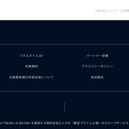
TRAVELトップ
>
日本
リクエストとは?
パートナー登録
利用規約
プライバシーポリシー
お客様情報の外部送信について
会社案内
MA TRAVEL は BUYMA を運営する株式会社エニグモ（東証プライム上場）のグループサービ