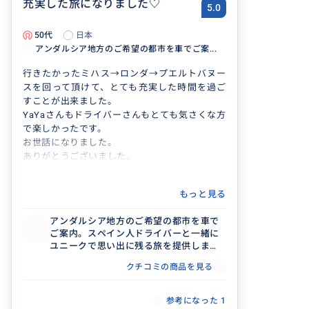
充実した旅になりました♡
5.0
50代
日本
アンダルシア地方のご希望の都市を車でご案...
行きたかったミハス→ロンダ→プエルトバヌー
スを回って頂けて、とても充実した時間を過ご
すことが出来ました。
YaYaさんもドライバーさんもとても気さくな方
で楽しかったです。
お世話になりました。
ありがとうございました。
もっと見る
アンダルシア地方のご希望の都市を車で
ご案内。スペイン人ドライバーと一緒に
ユニークで思い出に残る旅を提供しま
す！
クチコミの商品を見る
参考になった
1