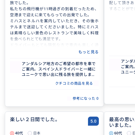
旅でした。
配して頂きあ
私たちの飛行機が11時過ぎの到着だったため、
することがで
空港まで迎えに来てもらっての出発でした。
ミハスとネルハを案内していただき、その後ホ
テルまで送迎してくださいました。特にミハス
は素晴らしい景色のレストランで美味しく料理
を食べられとても満足です。
ドライバーもとても陽気な方で車内も楽しく過
ごせました。
もっと見る
ありがとうございました。
アンダ
アンダルシア地方のご希望の都市を車で
ご案内
ご案内。スペイン人ドライバーと一緒に
ユニー
ユニークで思い出に残る旅を提供しま
す！
す！
クチコミの商品を見る
参考になった
0
楽しい２日間でした。
最高の思い
5.0
いました。
40代
日本
60代