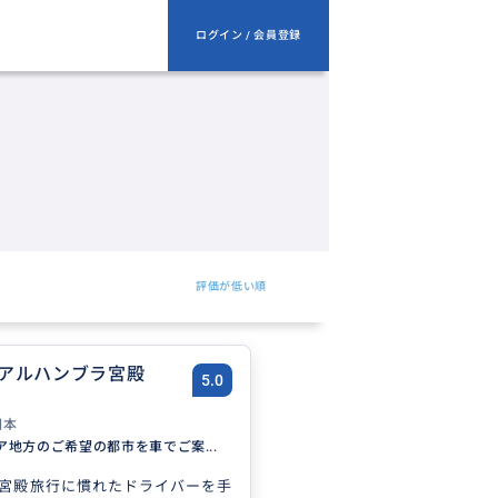
ログイン / 会員登録
評価が低い順
アルハンブラ宮殿
5.0
日本
ア地方のご希望の都市を車でご案...
宮殿旅行に慣れたドライバーを手