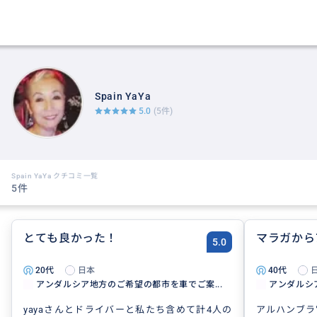
Spain YaYa
5.0
(5件)
Spain YaYa クチコミ一覧
5件
とても良かった！
マラガから
5.0
20代
日本
40代
アンダルシア地方のご希望の都市を車でご案...
アンダルシ
yayaさんとドライバーと私たち含めて計4人の
アルハンブラ