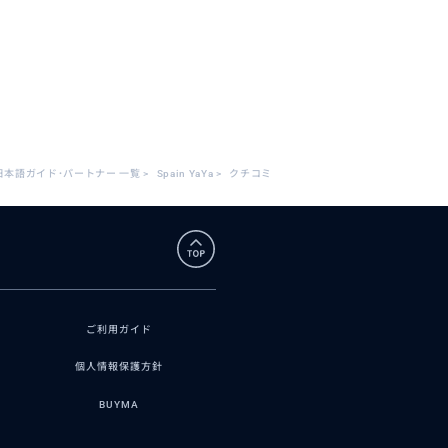
日本語ガイド･パートナー 一覧
>
Spain YaYa
>
クチコミ
ご利用ガイド
個人情報保護方針
BUYMA