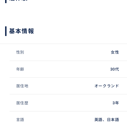
基本情報
性別
女性
年齢
30代
居住地
オークランド
居住歴
3年
言語
英語、日本語