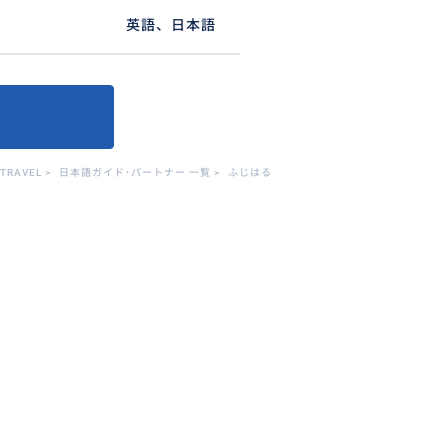
英語、日本語
TRAVEL
>
日本語ガイド･パートナー 一覧
>
ふじはる