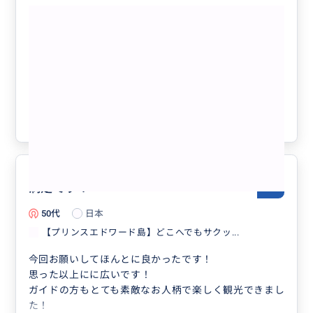
もっと見る
【プリンスエドワード島】どこへでもサ
クッとご案内プラン☆1時間～「貸切」
クチコミの商品を見る
参考になった
0
満足です！
5.0
50代
日本
【プリンスエドワード島】どこへでもサクッ...
今回お願いしてほんとに良かったです！
思った以上にに広いです！
ガイドの方もとても素敵なお人柄で楽しく観光できまし
た！