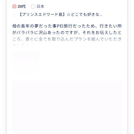
20代
日本
【プリンスエドワード島】☆どこでも好きな...
母の長年の夢だった事PEI旅行だったため、行きたい所
がバラバラに沢山あったのですが、それをお伝えしたと
ころ、直ぐに全てを取り込んだプランを組んでいただき
ました！
とてもフレンドリーなKOKIKUさんのお人柄と、地元に
お住まいだからこそ得られる情報などを余すところなく
教えていただき大満足です😊
一生記憶に残る素敵な思い出ができました！
ありがとうございました♡
もっと見る
【プリンスエドワード島】☆どこでも好
きなところへLet's go!1日観光フリープ
ラン☆「貸切」
クチコミの商品を見る
参考になった
0