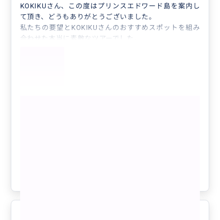
KOKIKUさん、この度はプリンスエドワード島を案内し
て頂き、どうもありがとうございました。
私たちの要望とKOKIKUさんのおすすめスポットを組み
合わせた本当に素敵なツアーでした。
ツアーが終わって立ち寄る場所をおすすめしてくれた
り、これから観光するトロントのおすすめの場所もメー
ルで送ってくれて、至れり尽くせりで本当に感謝してお
ります。
KOKIKUさんと一緒に写真を撮るのを忘れてしまったの
もっと見る
が唯一悔いが残っています。
本当にありがとうございました！
【プリンスエドワード島】☆どこでも好
きなところへLet's go!1日観光フリープ
ラン☆「貸切」
クチコミの商品を見る
参考になった
1