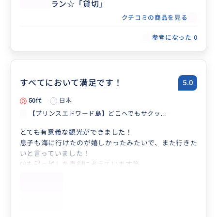
ラン☆「貸切」
クチコミの商品を見る
参考になった
0
すべてにおいて満足です！
5.0
50代
日本
【プリンスエドワード島】どこへでもサクッ...
とても有意義な観光ができました！
息子も海に行けたのが嬉しかったみたいで、また行きた
いと言っていました！
娘も引っ越しを真剣に考えています笑
とても気さくなガイドさんで次回もぜひお願いしたいと
思います！
ありがとうございましたー！