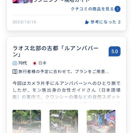
ランニング〜現地ガイド
クチコミの商品を見る
2025/10/16
参考になった
2
ラオス北部の古都「ルアンパバー
5.0
ン」
70代
日本
旅行者様の予定に合わせて、プランをご用意...
今回はカメラ片手にルアンパバーンへのひとり旅で
したが、モン族出身の女性ガイドさん（日本語堪
能）の案内で、クワンシーの滝などの自然スポット
や、ラオスの伝統的な村と人々の暮らしなどを１日
かけてゆっくり回る事が出来ました。あらゆる場面
でどこか懐かしい風景に出会えるのがルアンパバー
ンの魅力ですが、プライベートツアーならでは思い
出に残る旅となりました。