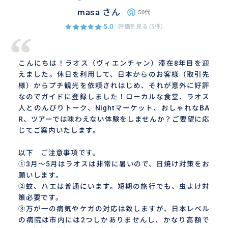
masa さん
50代
5.0
評価を見る
(5件)
“
こんにちは！ラオス（ヴィエンチャン）滞在8年目を迎
えました。休日を利用して、日本からのお客様（取引先
様）からプチ観光を依頼されはじめ、それが意外に好評
なのでガイドに登録しました！ローカルな食堂、ラオス
人とのんびりトーク、Nightマーケット、おしゃれなBA
R、ツアーでは味わえない体験をしませんか？ご要望に応
じてご案内いたします。
以下 ご注意事項です。
①3月～5月はラオスは非常に暑いので、日焼け対策をお
願いします。
②蚊、ハエは普通にいます。短期の旅行でも、虫よけ対
策必要です。
③万が一の病気やケガの対応は致しますが、日本レベル
の病院は市内には2つしかありませんし、かなり高額で