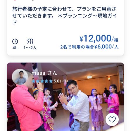
旅行者様の予定に合わせて、プランをご用意さ
せていただきます。 ＊プランニング〜現地ガイ
ド
12,000
¥
/
組
6,000
/
¥
2名で利用の場合
人
4h
1〜2人
masa さん
5.0
(5件)