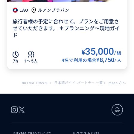
LAO
ルアンプラバン
旅行者様の予定に合わせて、プランをご用意さ
せていただきます。 ＊プランニング〜現地ガイ
ド
35,000
¥
/
組
8,750
/
¥
4名で利用の場合
人
7h
1〜5人
BUYMA TRAVEL
>
日本語ガイド･パートナー 一覧
>
masa さん
BUYMA TRAVELとは?
リクエストとは?