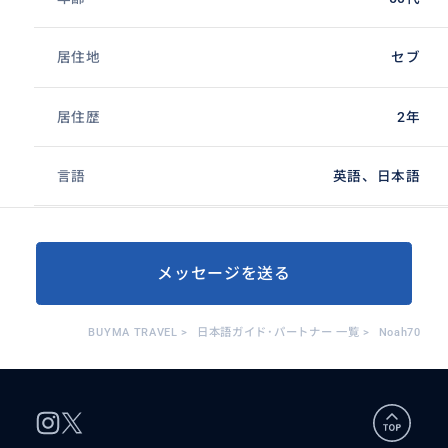
居住地
セブ
居住歴
2年
言語
英語、日本語
メッセージを送る
BUYMA TRAVEL
>
日本語ガイド･パートナー 一覧
>
Noah70