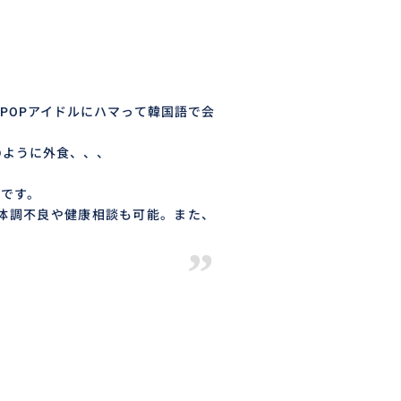
POPアイドルにハマって韓国語で会
のように外食、、、
きです。
体調不良や健康相談も可能。また、
”