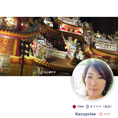
本人確認済
TWN
タイペイ（台北）
Kazuyolee
50代