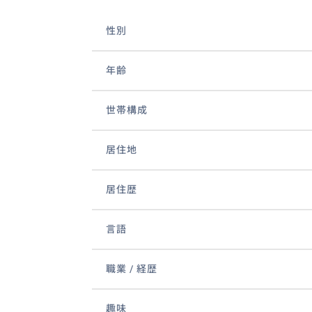
性別
年齢
世帯構成
居住地
居住歴
言語
職業 / 経歴
趣味