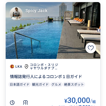
Spicy Jack
コロンボ・スリジ
LKA
ャヤワルダナプラ
コッテ
情報誌発行人によるコロンボ１日ガイド
日本語ガイド
観光ガイド
グルメ
絶景スポット
30,000
¥
/
組