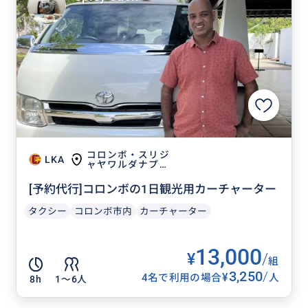
コロンボ・スリジ
LKA
ャヤワルダナプラ
コッテ
[予約代行]コロンボの1日観光用カーチャーター
タクシー
コロンボ市内
カーチャーター
13,000
¥
/
組
3,250
/
¥
4名で利用の場合
人
8h
1〜6人