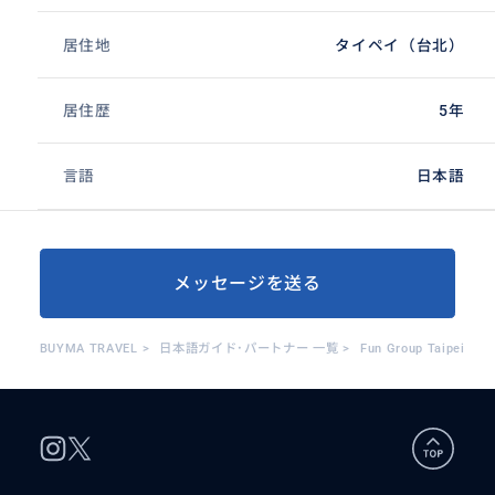
居住地
タイペイ（台北）
居住歴
5年
言語
日本語
メッセージを送る
BUYMA TRAVEL
>
日本語ガイド･パートナー 一覧
>
Fun Group Taipei