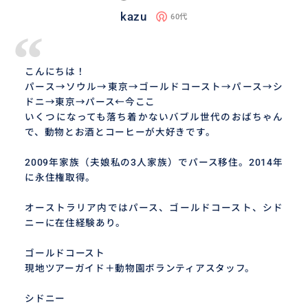
kazu
60代
“
こんにちは！
パース→ソウル→東京→ゴールドコースト→パース→シ
ドニ→東京→パース←今ここ
いくつになっても落ち着かないバブル世代のおばちゃん
で、動物とお酒とコーヒーが大好きです。
2009年家族（夫娘私の3人家族）でパース移住。2014年
に永住権取得。
オーストラリア内ではパース、ゴールドコースト、シド
ニーに在住経験あり。
ゴールドコースト
現地ツアーガイド＋動物園ボランティアスタッフ。
シドニー