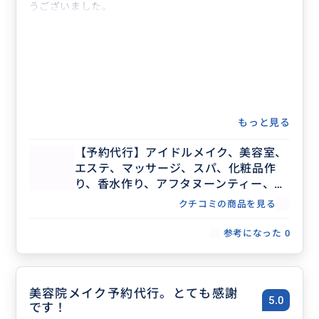
うございました。
もっと見る
【予約代行】アイドルメイク、美容室、
エステ、マッサージ、スパ、化粧品作
り、香水作り、アフタヌーンティー、記
念日ディナー、レストラン団体予約な
クチコミの商品を見る
ど、事前予約が必要な場合の予約代行承
ります。
参考になった
0
美容院メイク予約代行。とても感謝
5.0
です！