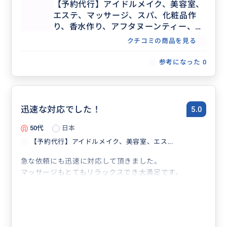
【予約代行】アイドルメイク、美容室、
エステ、マッサージ、スパ、化粧品作
り、香水作り、アフタヌーンティー、記
念日ディナー、レストラン団体予約な
クチコミの商品を見る
ど、事前予約が必要な場合の予約代行承
ります。
参考になった
0
迅速な対応でした！
5.0
50代
日本
【予約代行】アイドルメイク、美容室、エス...
急な依頼にも迅速に対応して頂きました。
マッサージもとてもリラックスでき大満足です。