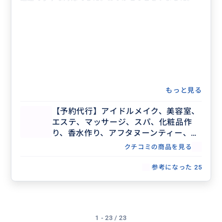
もっと見る
【予約代行】アイドルメイク、美容室、
エステ、マッサージ、スパ、化粧品作
り、香水作り、アフタヌーンティー、記
念日ディナー、レストラン団体予約な
クチコミの商品を見る
ど、事前予約が必要な場合の予約代行承
ります。
参考になった
25
1 - 23 / 23