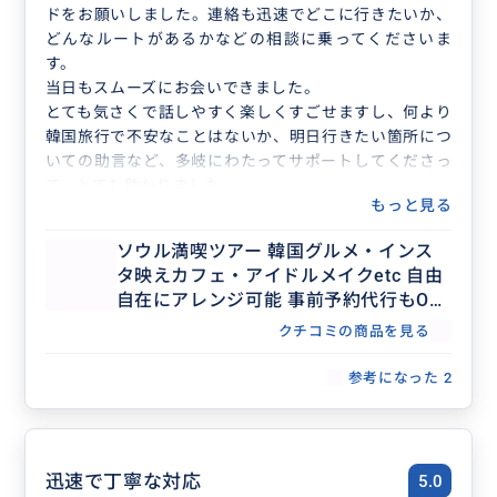
ドをお願いしました。連絡も迅速でどこに行きたいか、
どんなルートがあるかなどの相談に乗ってくださいま
す。
当日もスムーズにお会いできました。
とても気さくで話しやすく楽しくすごせますし、何より
韓国旅行で不安なことはないか、明日行きたい箇所につ
いての助言など、多岐にわたってサポートしてくださっ
て、とても助かりました。
もっと見る
韓国語もペラペラで、現地の方とのやりとりはすべてさ
きさんにお願いしました。地下鉄の乗り換えもたくさん
ソウル満喫ツアー 韓国グルメ・インス
あったのですが、スムーズに案内してくださいました。
タ映えカフェ・アイドルメイクetc 自由
素晴らしいガイドさんでした。本当にありがとうござい
自在にアレンジ可能 事前予約代行もOK
ました。
一人旅の空き時間、初めての韓国旅行、
クチコミの商品を見る
通訳同行希望の方などにオススメ
参考になった
2
迅速で丁寧な対応
5.0