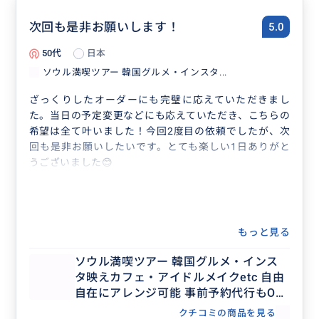
次回も是非お願いします！
5.0
50代
日本
ソウル満喫ツアー 韓国グルメ・インスタ...
ざっくりしたオーダーにも完璧に応えていただきまし
た。当日の予定変更などにも応えていただき、こちらの
希望は全て叶いました！今回2度目の依頼でしたが、次
回も是非お願いしたいです。とても楽しい1日ありがと
うございました😊
もっと見る
ソウル満喫ツアー 韓国グルメ・インス
タ映えカフェ・アイドルメイクetc 自由
自在にアレンジ可能 事前予約代行もOK
一人旅の空き時間、初めての韓国旅行、
クチコミの商品を見る