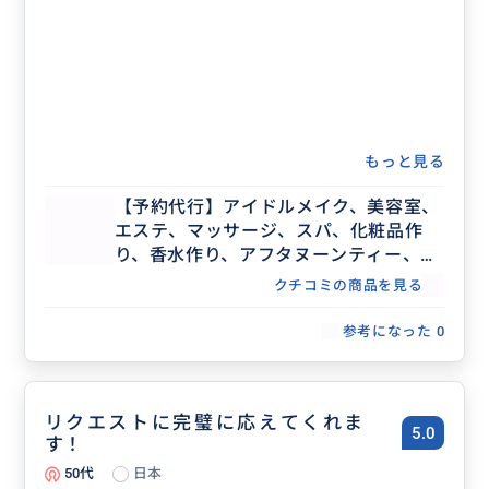
もっと見る
【予約代行】アイドルメイク、美容室、
エステ、マッサージ、スパ、化粧品作
り、香水作り、アフタヌーンティー、記
念日ディナー、レストラン団体予約な
クチコミの商品を見る
ど、事前予約が必要な場合の予約代行承
ります。
参考になった
0
リクエストに完璧に応えてくれま
5.0
す！
50代
日本