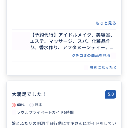
もっと見る
【予約代行】アイドルメイク、美容室、
エステ、マッサージ、スパ、化粧品作
り、香水作り、アフタヌーンティー、記
念日ディナー、レストラン団体予約な
クチコミの商品を見る
ど、事前予約が必要な場合の予約代行承
ります。
参考になった
0
大満足でした！
5.0
60代
日本
ソウルプライベートガイド6時間
娘とふたりの明洞半日行動にサキさんにガイドをしてい