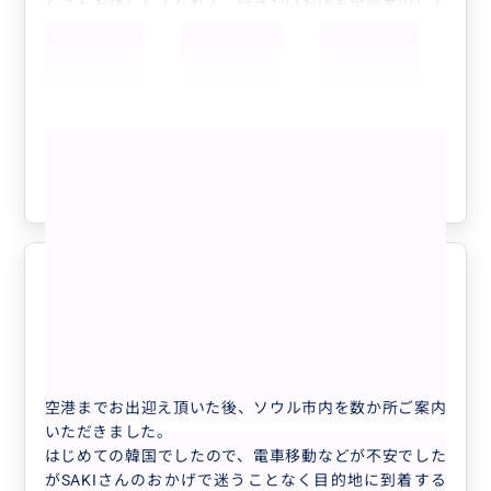
くさんお話ししてくれて、行きたいお店も全部案内して
くださって、おすすめのお店やご飯屋さんも提案してく
ださり、大満喫することができたようです。
本当に優しくて、話しやすくて楽しくて、SAKIさんの
おかげで最高の時間を過ごすことが出来たととても喜ん
でいました。
もっと見る
また渡韓した際はぜひお願いしたいと思います！
本当にありがとうございました。
参考になった
0
おかげ様で素晴らしい旅になりまし
5.0
た！
40代
日本
ソウルガイド6時間(仁川空港お出迎え付き)
空港までお出迎え頂いた後、ソウル市内を数か所ご案内
いただきました。
はじめての韓国でしたので、電車移動などが不安でした
がSAKIさんのおかげで迷うことなく目的地に到着する