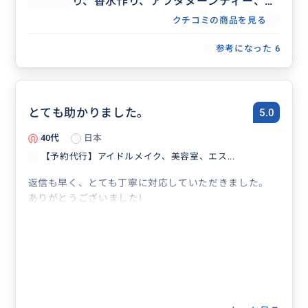
り、香水作り、アフタヌーンティー、記
念日ディナー、レストラン団体予約な
クチコミの商品を見る
ど、事前予約が必要な場合の予約代行承
ります。
参考になった
6
とても助かりました。
5.0
40代
日本
【予約代行】アイドルメイク、美容室、エス...
返信も早く、とても丁寧に対応していただきました。
ありがとうございました!