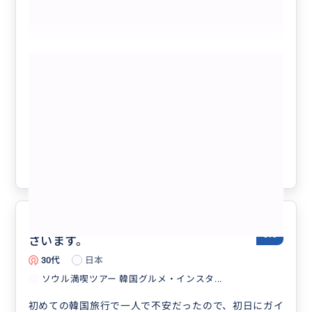
もっと見る
【予約代行】アイドルメイク、美容室、
エステ、マッサージ、スパ、化粧品作
り、香水作り、アフタヌーンティー、記
念日ディナー、レストラン団体予約な
クチコミの商品を見る
ど、事前予約が必要な場合の予約代行承
ります。
参考になった
0
優しくて話やすく親身になってくだ
5.0
さいます。
30代
日本
ソウル満喫ツアー 韓国グルメ・インスタ...
初めての韓国旅行で一人で不安だったので、初日にガイ