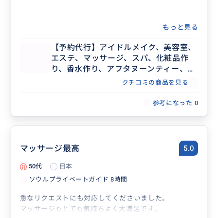
もっと見る
【予約代行】アイドルメイク、美容室、
エステ、マッサージ、スパ、化粧品作
り、香水作り、アフタヌーンティー、記
念日ディナー、レストラン団体予約な
クチコミの商品を見る
ど、事前予約が必要な場合の予約代行承
ります。
参考になった
0
マッサージ最高
5.0
50代
日本
ソウルプライベートガイド 8時間
急なリクエストにも対応してくださいました。
マッサージもとても気持ちよく大満足です。