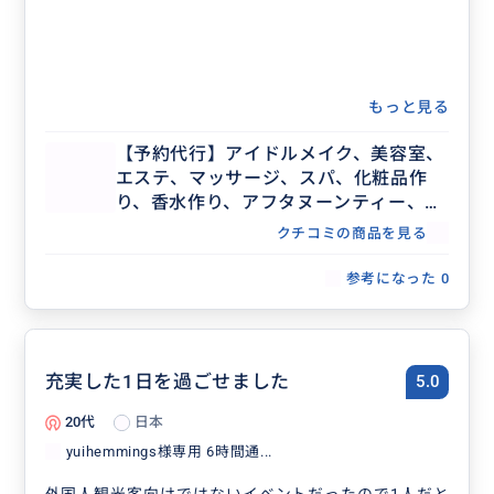
もっと見る
【予約代行】アイドルメイク、美容室、
エステ、マッサージ、スパ、化粧品作
り、香水作り、アフタヌーンティー、記
念日ディナー、レストラン団体予約な
クチコミの商品を見る
ど、事前予約が必要な場合の予約代行承
ります。
参考になった
0
充実した1日を過ごせました
5.0
20代
日本
yuihemmings様専用 6時間通...