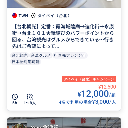
TWN
タイペイ（台北）
【台北観光】定番：霞海城隍廟→迪化街→永康
街→台北１０１★縁結びのパワーポイントから
回る、台湾観光はグルメからできている～行き
先はご希望によって...
台北観光
台湾グルメ
行き先アレンジ可
日本語対応可能
タイペイ（台北）キャンペーン
¥12,500
12,000
¥
/
組
3,000
/
¥
4名で利用の場合
人
5h
1〜8人
Yoyo食遊記