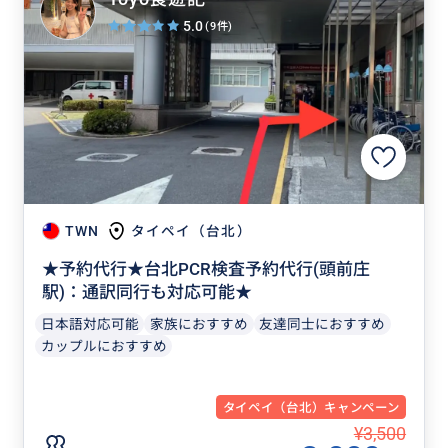
5.0
(9件)
TWN
タイペイ（台北）
★予約代行★台北PCR検査予約代行(頭前庄
駅)：通訳同行も対応可能★
日本語対応可能
家族におすすめ
友達同士におすすめ
カップルにおすすめ
タイペイ（台北）キャンペーン
¥3,500