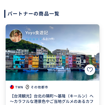
パートナーの商品一覧
Yoyo食遊記
5.0
(9件)
TWN
その他都市
【台湾観光】台北の隣町～基隆（キールン）へ
～カラフルな港景色やご当地グルメのあるカフ