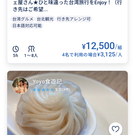
ェ屋さん★ひと味違った台湾旅行をEnjoy！（行
き先はご希望...
台湾グルメ
台北観光
行き先アレンジ可
日本語対応可能
12,500
¥
/
組
3,125
/
¥
4名で利用の場合
人
5h
1〜8人
Yoyo食遊記
5.0
(9件)