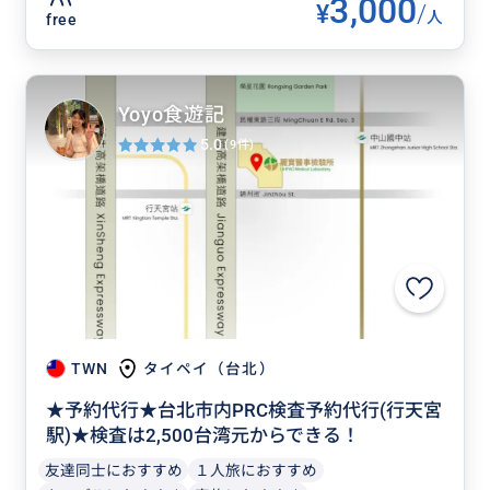
3,000
¥
/
人
free
Yoyo食遊記
5.0
(9件)
TWN
タイペイ（台北）
★予約代行★台北市内PRC検査予約代行(行天宮
駅)★検査は2,500台湾元からできる！
友達同士におすすめ
１人旅におすすめ