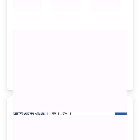
ございました。
ポルト大好きになりました❤️
もっと見る
【ポルト】半日で世界遺産ポルト歴史地
区を巡る・ポルト街歩きツアー
クチコミの商品を見る
参考になった
2
大満足(満足度120%)-ポルトガルの
5.0
地方都市満喫しました！
60代
日本
プライベート
【リスボン発→ポルト着またはポルト発→リ...