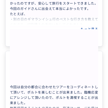
かったのですが、安心して旅行をスタートできました。
今回のガイドさんに出会えて本当によかったです。
たとえば、
・別の日のギマランイシュ行のベストな行き方を教えて
くださり、切符購入の手伝いをしてくれました。
もっと見る
・このツアーでポルトカードを使うかどうかについて、
詳しく数字を挙げて説明してくださいました。
参考になった
7
・リスボンでエヴォラ行を計画していましたが、ストラ
イキを心配していました。情報をいただき、その結果、
電車で行くことに決め、切符もサンベント駅で買う手伝
いをしていただきました。
・ランチにご一緒いただき、注文・チップについて教わ
ポルト市内街歩き
5.0
ることができました。
50代
日本
・ポルトワイン・石鹸やその他しゃれたおみやげ屋をい
くつもご案内いただきました。
【ポルト】一日で世界遺産ポルト歴史地区を...
今後、なかなかポルトガルには行くことはできないかと
今回は自分の都合に合わせたツアーをコーディネートし
思いますが、もしポルトに行くことがありましたら、連
て頂いて、ポルトを楽しむことが出来ました。臨機応変
日、今回のガイドさんにアテンドしてもらいたいと思い
にアレンジして頂いたので、ポルトを満喫することが出
ます。
来ました。