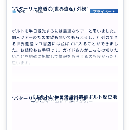
5.0
ツアー
“
バターリャ修道院(世界遺産) 外観
”
70代
日本
プライベート
“
世界一と言われるマクドナルド
”
【ポルト】半日で世界遺産ポルト歴史地区を...
ポルトを半日観光するには最適なツアーと思いました。
個人ツアーのため要望も聞いてもらえるし、行列のでき
る世界遺産レロ書店には並ばずに入ることができまし
た。お値段もお手頃です。ガイドさんがこちらの知りた
いことを的確に把握して情報をもらえるのも良かったと
思います。
もっと見る
【ポルト】半日で世界遺産ポルト歴史地
“
バターリャ修道院(世界遺産) 内部
”
区を巡る・ポルト街歩きツアー
クチコミの商品を見る
参考になった
1