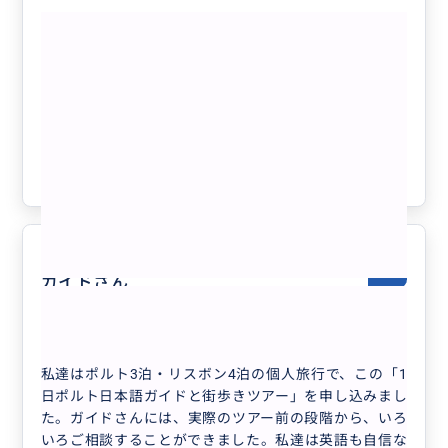
す。ツアー後も、ガイドブックには載っていないお店や
もっと見る
レストランをたくさん教えていただいたので、とても充
実した時間を過ごす事ができました。
【ポルト】半日で世界遺産ポルト歴史地
濵田さんのお陰で、忘れられない新婚旅行になりまし
区を巡る・ポルト街歩きツアー
た。大変感謝しています。家族や友人にもおすすめした
いです。
本当にありがとうございました！
クチコミの商品を見る
参考になった
3
ツアー前から細やかに教えてくれる
5.0
ガイドさん
80代
日本
【ポルト】一日で世界遺産ポルト歴史地区を...
私達はポルト3泊・リスボン4泊の個人旅行で、この「1
日ポルト日本語ガイドと街歩きツアー」を申し込みまし
た。ガイドさんには、実際のツアー前の段階から、いろ
いろご相談することができました。私達は英語も自信な