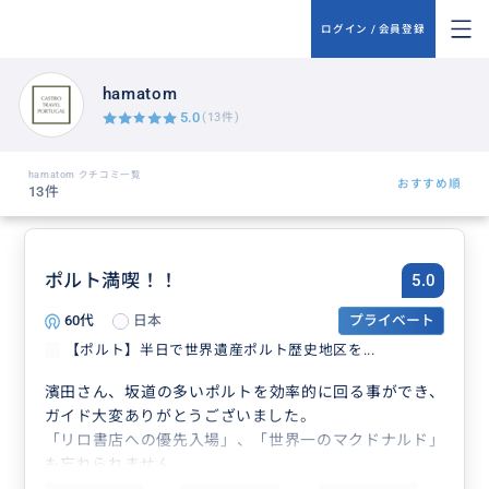
ログイン / 会員登録
hamatom
5.0
(13件)
hamatom クチコミ一覧
おすすめ順
13件
ポルト満喫！！
5.0
60代
日本
プライベート
【ポルト】半日で世界遺産ポルト歴史地区を...
濱田さん、坂道の多いポルトを効率的に回る事ができ、
ガイド大変ありがとうございました。
「リロ書店への優先入場」、「世界一のマクドナルド」
も忘れられません。
食事の場所のご紹介、ポルトワインの紹介もありがとう