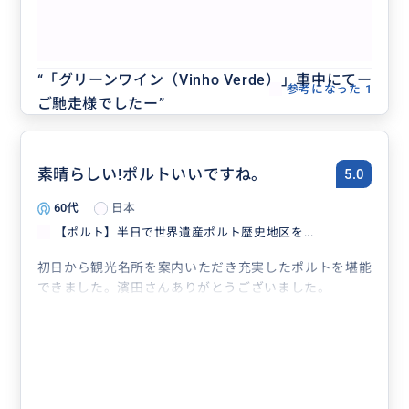
区を巡る・ポルト街歩きツアー
きていなかったですし、雑談のなかでなかなか知ること
のできないポルトガルの社会問題なども伺えて、その後
の街歩きなどで興味深くお店などを眺めることができま
クチコミの商品を見る
した。
“
「グリーンワイン（Vinho Verde）」車中にてー
参考になった
1
夫婦共々、ポルトガル、特にポルトが大好きになりまし
ご馳走様でしたー
”
た！
素晴らしい!ポルトいいですね。
5.0
60代
日本
【ポルト】半日で世界遺産ポルト歴史地区を...
初日から観光名所を案内いただき充実したポルトを堪能
できました。濱田さんありがとうございました。