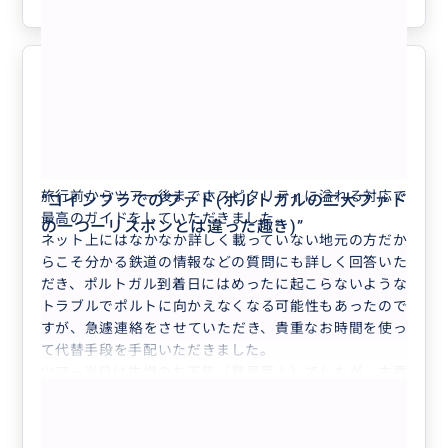
最後のホスピタリティでした
5.0
40代
日本
【ポルト】半日で世界遺産ポルト歴史地区を...
旅行前からツアー後までホスピタリティに溢れる対応で
“
コインブラでのファド(ポルトガルの二大ファド
最高のガイドをしていただきました。
の一つーリスボンとは違った趣き)
”
ネット上にはなかなか詳しく載っていない地元の方だか
らこそ分かる鉄道の情報などの質問にも詳しく回答いた
だき、ポルトガル到着日にはめったに起こらないような
トラブルでポルトに向かえなくなる可能性もあったので
すが、急遽連絡をさせていただき、貴重なお時間を使っ
て代替手段を手配いただきました。
ツアー当日は生憎のお天気（暴風雨！）でしたが、主要
もっと見る
な観光スポットはもちろん、私たちの希望にも快くお付
き合いいただきました。
【ポルト】半日で世界遺産ポルト歴史地
ツアーをお願いしていなかったらここまで順調に旅がで