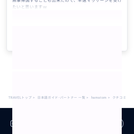
無事帰国することも出来たので、早速マッサージを受け
たいと思いますｗ
もっと見る
参考になった
4
1 - 13 / 13
TRAVELトップ
>
日本語ガイド･パートナー 一覧
>
hamatom
>
クチコミ