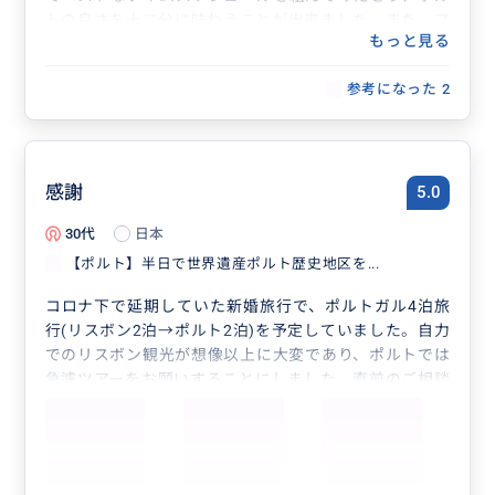
トの良さを十二分に味わうことが出来ました。また、フ
もっと見る
レンドリーなお人柄で安心感のある中楽しく過ごすこと
が出来ました。地元の人しか知らないレストランを美味
参考になった
2
しい食事を頂くこともでき、食事も大満足でした。ポル
トが坂道が多く、母のペースに合わせて休憩時間を設け
て下さったり、その間楽しくお話をしてポルトガルの現
状についても知ることが出来ました。濱田さんのお人柄
で楽しく大満足のポルト観光になりました。
感謝
5.0
30代
日本
【ポルト】半日で世界遺産ポルト歴史地区を...
コロナ下で延期していた新婚旅行で、ポルトガル4泊旅
行(リスボン2泊→ポルト2泊)を予定していました。自力
でのリスボン観光が想像以上に大変であり、ポルトでは
急遽ツアーをお願いすることにしました。直前のご相談
であったにも関わらず、快く引き受けて下さいました。
ツアーは、見どころを効率よくまわっていただき、ポル
トの魅力を堪能しました。レロ書店は待ち時間のストレ
スなく入ることができ、お願いして本当に良かったで