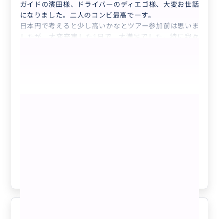
ガイドの濱田様、ドライバーのディエゴ様、大変お世話
になりました。二人のコンビ最高でーす。
日本円で考えると少し高いかなとツアー参加前は思いま
したが、大変充実した1日で、大満足でした。特に我々
の様なシニアには、お薦めです。
リスボンのホテルからポルトのホテルまで重い荷物は、
車(快適なベンツSUV)で、運んでくれ、非常に暑い日で
したが、時間ー体調にあわえて、こちらの要望も丁寧に
聞いていただきました。
もっと見る
オルドスーファティマーコインブラでお願いしていまし
たが、途中、バターリャ修道院(世界遺産)に、よっても
【リスボン発→ポルト着またはポルト発
らいました(バターリャ修道院ー最高でした。混雑もあ
→リスボン着】メルセデスSUVで行く・
まり無く、ジェロニモス修道院より個人的には良かっ
最大4都市に立ち寄りながらリスボン・
た！)。車の中で飲んだポルトガルのグリーンワイン
ポルト間を移動するプライベートツアー
(「ヴィーニョ・ヴェルデ（Vinho Verde）」軽発泡)ー
クチコミの商品を見る
ご馳走様でしたー、コインブラでのファドも忘れられま
参考になった
1
せん。
改めて大変お世話になりました。
ポルトを手軽に観光するには最適な