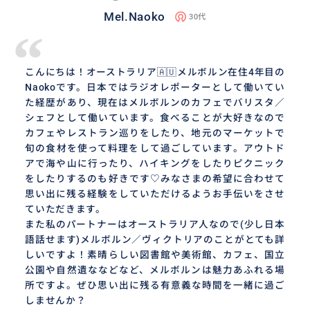
Mel.Naoko
30代
“
こんにちは！オーストラリア🇦🇺メルボルン在住4年目の
Naokoです。日本ではラジオレポーターとして働いてい
た経歴があり、現在はメルボルンのカフェでバリスタ／
シェフとして働いています。食べることが大好きなので
カフェやレストラン巡りをしたり、地元のマーケットで
旬の食材を使って料理をして過ごしています。アウトド
アで海や山に行ったり、ハイキングをしたりピクニック
をしたりするのも好きです♡みなさまの希望に合わせて
思い出に残る経験をしていただけるようお手伝いをさせ
ていただきます。
また私のパートナーはオーストラリア人なので(少し日本
語話せます)メルボルン／ヴィクトリアのことがとても詳
しいですよ！素晴らしい図書館や美術館、カフェ、国立
公園や自然遺ななどなど、メルボルンは魅力あふれる場
所ですよ。ぜひ思い出に残る有意義な時間を一緒に過ご
しませんか？